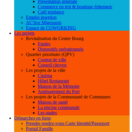
Présentation générale
Commerce en test & boutique éphemere
Café tendance
Emploi insertion
AC'tive Migennois
Espace de COWORKING
Les projets
Revitalisation du Centre Bourg
Etudes
Dispositifs opérationnels
Quartier prioritaire (QPV)
Contrat de ville
Conseil citoyen
Les projets de la ville
Cinéma
Hôtel Restaurant
Maison de la Mémoire
Aménagement du Port
Les projets de la Communauté de Communes
Maison de santé
La piscine communale
Les stades
Démarches en ligne
Prendre rendez-vous Carte Identité/Passeport
Portail Famille