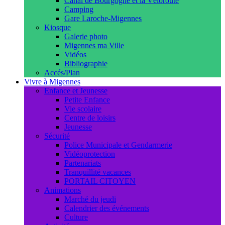
Canal de Bourgogne et la Véloroute
Camping
Gare Laroche-Migennes
Kiosque
Galerie photo
Migennes ma Ville
Vidéos
Bibliographie
Accés/Plan
Vivre à Migennes
Enfance et Jeunesse
Petite Enfance
Vie scolaire
Centre de loisirs
Jeunesse
Sécurité
Police Municipale et Gendarmerie
Vidéoprotection
Partenariats
Tranquillité vacances
PORTAIL CITOYEN
Animations
Marché du jeudi
Calendrier des événements
Culture