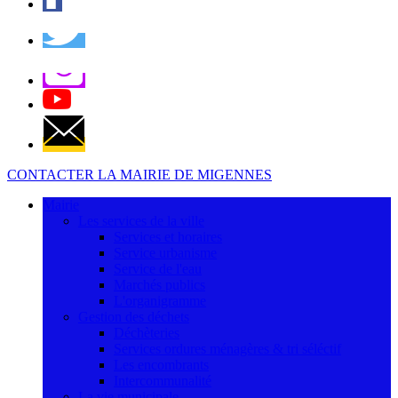
CONTACTER LA MAIRIE DE MIGENNES
Mairie
Les services de la ville
Services et horaires
Service urbanisme
Service de l'eau
Marchés publics
L'organigramme
Gestion des déchets
Déchèteries
Services ordures ménagères & tri séléctif
Les encombrants
Intercommunalité
La vie municipale