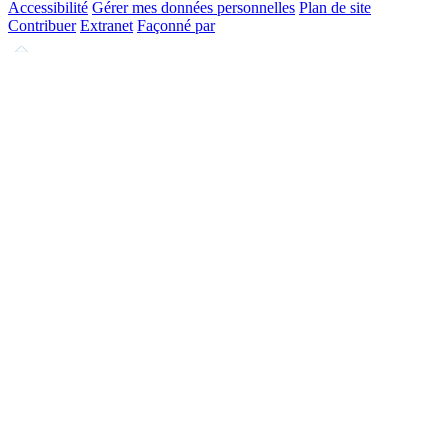
Accessibilité
Gérer mes données personnelles
Plan de site
Contribuer
Extranet
Façonné par
Remonter
en
haut
du
site