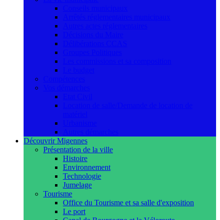
Conseils municipaux
Arrêtés réglementaires municipaux
Autres actes réglementaires
Décisions du Maire
Délibérations CCAS
Groupes Politiques
Les commissions et sa composition
Le budget
Compétences
Vos démarches
Etat Civil
Location de salle/Demande de location de
matériel
Urbanisme
Autres démarches
Découvrir Migennes
Présentation de la ville
Histoire
Environnement
Technologie
Jumelage
Tourisme
Office du Tourisme et sa salle d'exposition
Le port