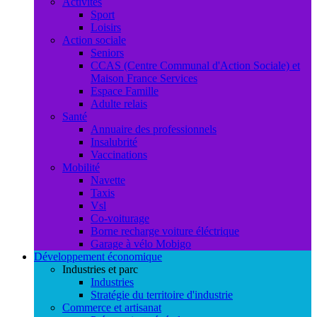
Activités
Sport
Loisirs
Action sociale
Seniors
CCAS (Centre Communal d'Action Sociale) et
Maison France Services
Espace Famille
Adulte relais
Santé
Annuaire des professionnels
Insalubrité
Vaccinations
Mobilité
Navette
Taxis
Vsl
Co-voiturage
Borne recharge voiture éléctrique
Garage à vélo Mobigo
Développement économique
Industries et parc
Industries
Stratégie du territoire d'industrie
Commerce et artisanat