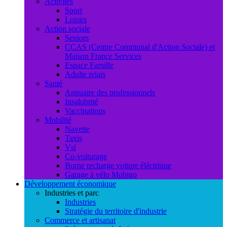
Activités
Sport
Loisirs
Action sociale
Seniors
CCAS (Centre Communal d'Action Sociale) et
Maison France Services
Espace Famille
Adulte relais
Santé
Annuaire des professionnels
Insalubrité
Vaccinations
Mobilité
Navette
Taxis
Vsl
Co-voiturage
Borne recharge voiture éléctrique
Garage à vélo Mobigo
Développement économique
Industries et parc
Industries
Stratégie du territoire d'industrie
Commerce et artisanat