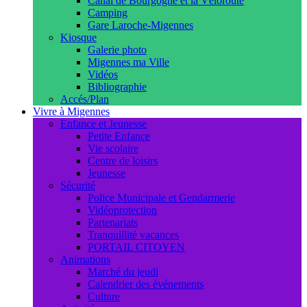
Canal de Bourgogne et la Véloroute
Camping
Gare Laroche-Migennes
Kiosque
Galerie photo
Migennes ma Ville
Vidéos
Bibliographie
Accés/Plan
Vivre à Migennes
Enfance et Jeunesse
Petite Enfance
Vie scolaire
Centre de loisirs
Jeunesse
Sécurité
Police Municipale et Gendarmerie
Vidéoprotection
Partenariats
Tranquillité vacances
PORTAIL CITOYEN
Animations
Marché du jeudi
Calendrier des événements
Culture