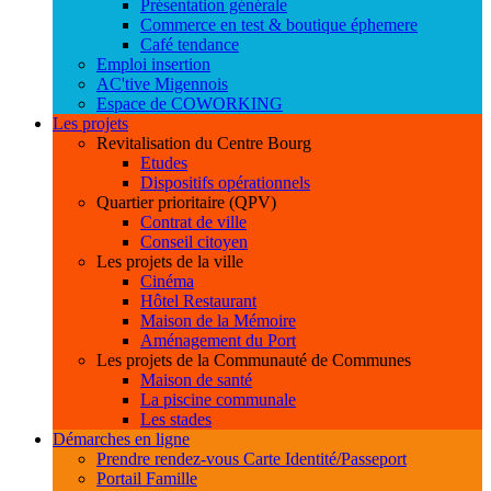
Présentation générale
Commerce en test & boutique éphemere
Café tendance
Emploi insertion
AC'tive Migennois
Espace de COWORKING
Les projets
Revitalisation du Centre Bourg
Etudes
Dispositifs opérationnels
Quartier prioritaire (QPV)
Contrat de ville
Conseil citoyen
Les projets de la ville
Cinéma
Hôtel Restaurant
Maison de la Mémoire
Aménagement du Port
Les projets de la Communauté de Communes
Maison de santé
La piscine communale
Les stades
Démarches en ligne
Prendre rendez-vous Carte Identité/Passeport
Portail Famille