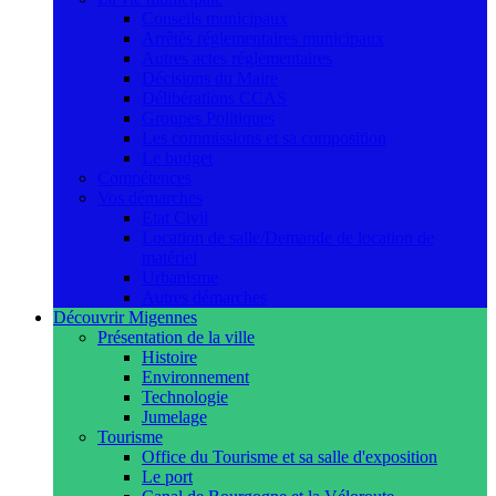
Conseils municipaux
Arrêtés réglementaires municipaux
Autres actes réglementaires
Décisions du Maire
Délibérations CCAS
Groupes Politiques
Les commissions et sa composition
Le budget
Compétences
Vos démarches
Etat Civil
Location de salle/Demande de location de
matériel
Urbanisme
Autres démarches
Découvrir Migennes
Présentation de la ville
Histoire
Environnement
Technologie
Jumelage
Tourisme
Office du Tourisme et sa salle d'exposition
Le port