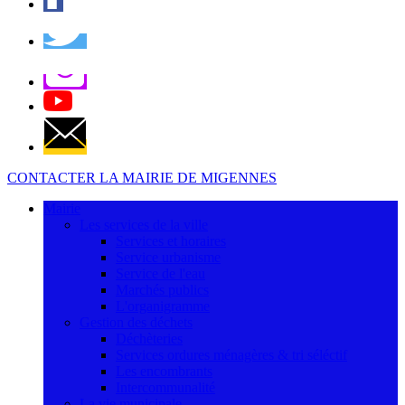
CONTACTER LA MAIRIE DE MIGENNES
Mairie
Les services de la ville
Services et horaires
Service urbanisme
Service de l'eau
Marchés publics
L'organigramme
Gestion des déchets
Déchèteries
Services ordures ménagères & tri séléctif
Les encombrants
Intercommunalité
La vie municipale