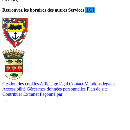
ICI
Retrouvez les horaires des autres Services
Gestion des cookies
Affichage légal
Contact
Mentions légales
Accessibilité
Gérer mes données personnelles
Plan de site
Contribuer
Extranet
Façonné par
Remonter
en
haut
du
site