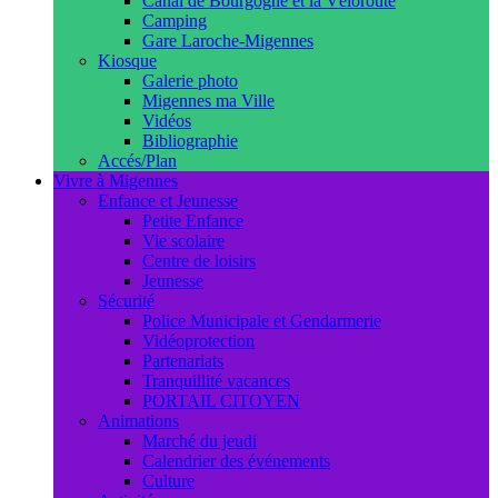
Canal de Bourgogne et la Véloroute
Camping
Gare Laroche-Migennes
Kiosque
Galerie photo
Migennes ma Ville
Vidéos
Bibliographie
Accés/Plan
Vivre à Migennes
Enfance et Jeunesse
Petite Enfance
Vie scolaire
Centre de loisirs
Jeunesse
Sécurité
Police Municipale et Gendarmerie
Vidéoprotection
Partenariats
Tranquillité vacances
PORTAIL CITOYEN
Animations
Marché du jeudi
Calendrier des événements
Culture