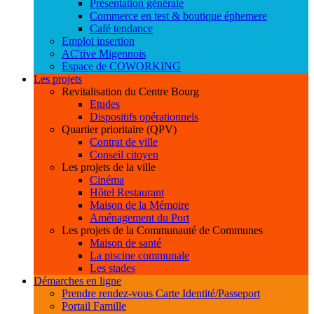
Présentation générale
Commerce en test & boutique éphemere
Café tendance
Emploi insertion
AC'tive Migennois
Espace de COWORKING
Les projets
Revitalisation du Centre Bourg
Etudes
Dispositifs opérationnels
Quartier prioritaire (QPV)
Contrat de ville
Conseil citoyen
Les projets de la ville
Cinéma
Hôtel Restaurant
Maison de la Mémoire
Aménagement du Port
Les projets de la Communauté de Communes
Maison de santé
La piscine communale
Les stades
Démarches en ligne
Prendre rendez-vous Carte Identité/Passeport
Portail Famille