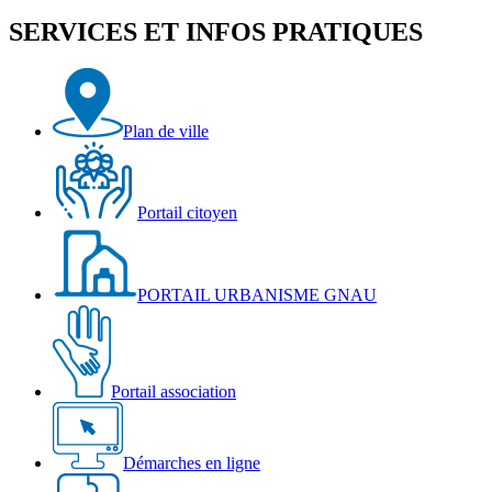
jour
de
SERVICES ET INFOS PRATIQUES
votre
espace
Plan de ville
Portail citoyen
PORTAIL URBANISME GNAU
Portail association
Démarches en ligne