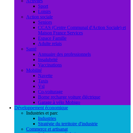
Activités
Sport
Loisirs
Action sociale
Seniors
CCAS (Centre Communal d'Action Sociale) et
Maison France Services
Espace Famille
Adulte relais
Santé
Annuaire des professionnels
Insalubrité
Vaccinations
Mobilité
Navette
Taxis
Vsl
Co-voiturage
Borne recharge voiture éléctrique
Garage à vélo Mobigo
Développement économique
Industries et parc
Industries
Stratégie du territoire d'industrie
Commerce et artisanat