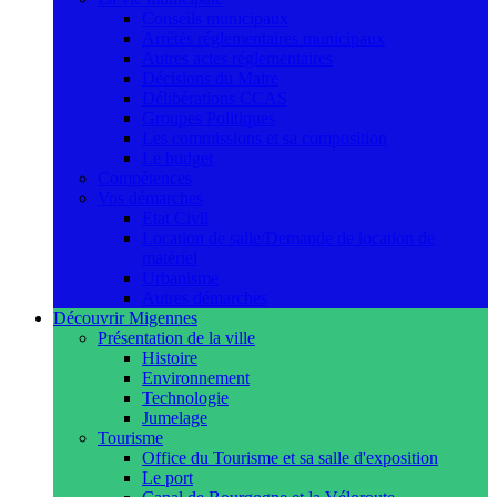
Conseils municipaux
Arrêtés réglementaires municipaux
Autres actes réglementaires
Décisions du Maire
Délibérations CCAS
Groupes Politiques
Les commissions et sa composition
Le budget
Compétences
Vos démarches
Etat Civil
Location de salle/Demande de location de
matériel
Urbanisme
Autres démarches
Découvrir Migennes
Présentation de la ville
Histoire
Environnement
Technologie
Jumelage
Tourisme
Office du Tourisme et sa salle d'exposition
Le port