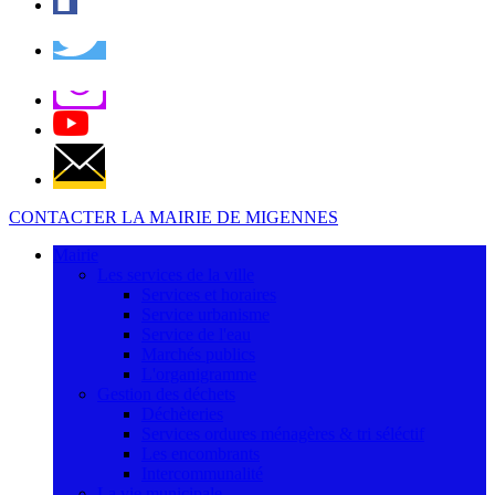
CONTACTER LA MAIRIE DE MIGENNES
Mairie
Les services de la ville
Services et horaires
Service urbanisme
Service de l'eau
Marchés publics
L'organigramme
Gestion des déchets
Déchèteries
Services ordures ménagères & tri séléctif
Les encombrants
Intercommunalité
La vie municipale