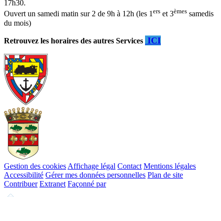
17h30.
ers
èmes
Ouvert un samedi matin sur 2 de 9h à 12h (les 1
et 3
samedis
du mois)
ICI
Retrouvez les horaires des autres Services
Gestion des cookies
Affichage légal
Contact
Mentions légales
Accessibilité
Gérer mes données personnelles
Plan de site
Contribuer
Extranet
Façonné par
Remonter
en
haut
du