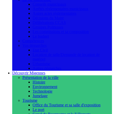
Conseils municipaux
Arrêtés réglementaires municipaux
Autres actes réglementaires
Décisions du Maire
Délibérations CCAS
Groupes Politiques
Les commissions et sa composition
Le budget
Compétences
Vos démarches
Etat Civil
Location de salle/Demande de location de
matériel
Urbanisme
Autres démarches
Découvrir Migennes
Présentation de la ville
Histoire
Environnement
Technologie
Jumelage
Tourisme
Office du Tourisme et sa salle d'exposition
Le port