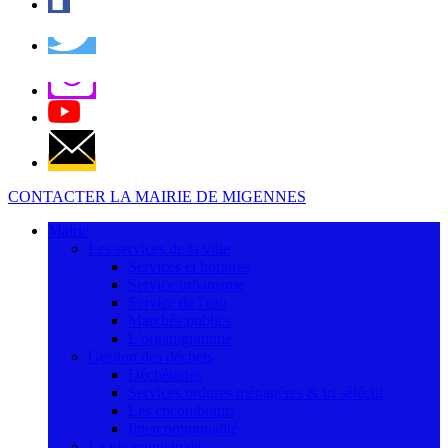
CONTACTER LA MAIRIE DE MIGENNES
Mairie
Les services de la ville
Services et horaires
Service urbanisme
Service de l'eau
Marchés publics
L'organigramme
Gestion des déchets
Déchèteries
Services ordures ménagères & tri séléctif
Les encombrants
Intercommunalité
La vie municipale