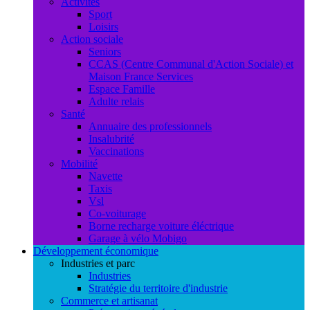
Activités
Sport
Loisirs
Action sociale
Seniors
CCAS (Centre Communal d'Action Sociale) et
Maison France Services
Espace Famille
Adulte relais
Santé
Annuaire des professionnels
Insalubrité
Vaccinations
Mobilité
Navette
Taxis
Vsl
Co-voiturage
Borne recharge voiture éléctrique
Garage à vélo Mobigo
Développement économique
Industries et parc
Industries
Stratégie du territoire d'industrie
Commerce et artisanat