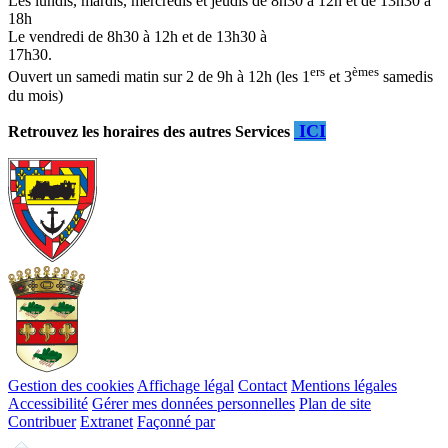
Les lundis, mardis, mercredis et jeudis de 8h30 à 12h et de 13h30 à
18h
Le vendredi de 8h30 à 12h et de 13h30 à
17h30.
ers
èmes
Ouvert un samedi matin sur 2 de 9h à 12h (les 1
et 3
samedis
du mois)
ICI
Retrouvez les horaires des autres Services
Gestion des cookies
Affichage légal
Contact
Mentions légales
Accessibilité
Gérer mes données personnelles
Plan de site
Contribuer
Extranet
Façonné par
Remonter