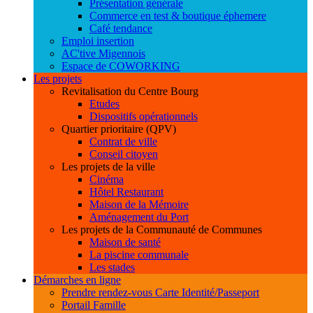
Présentation générale
Commerce en test & boutique éphemere
Café tendance
Emploi insertion
AC'tive Migennois
Espace de COWORKING
Les projets
Revitalisation du Centre Bourg
Etudes
Dispositifs opérationnels
Quartier prioritaire (QPV)
Contrat de ville
Conseil citoyen
Les projets de la ville
Cinéma
Hôtel Restaurant
Maison de la Mémoire
Aménagement du Port
Les projets de la Communauté de Communes
Maison de santé
La piscine communale
Les stades
Démarches en ligne
Prendre rendez-vous Carte Identité/Passeport
Portail Famille