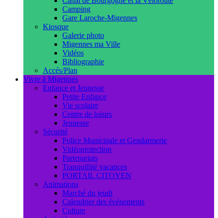
Canal de Bourgogne et la Véloroute
Camping
Gare Laroche-Migennes
Kiosque
Galerie photo
Migennes ma Ville
Vidéos
Bibliographie
Accés/Plan
Vivre à Migennes
Enfance et Jeunesse
Petite Enfance
Vie scolaire
Centre de loisirs
Jeunesse
Sécurité
Police Municipale et Gendarmerie
Vidéoprotection
Partenariats
Tranquillité vacances
PORTAIL CITOYEN
Animations
Marché du jeudi
Calendrier des événements
Culture