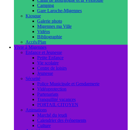
Canal de Bourgogne et la Véloroute
Camping
Gare Laroche-Migennes
Kiosque
Galerie photo
Migennes ma Ville
Vidéos
Bibliographie
Accés/Plan
Vivre à Migennes
Enfance et Jeunesse
Petite Enfance
Vie scolaire
Centre de loisirs
Jeunesse
Sécurité
Police Municipale et Gendarmerie
Vidéoprotection
Partenariats
Tranquillité vacances
PORTAIL CITOYEN
Animations
Marché du jeudi
Calendrier des événements
Culture