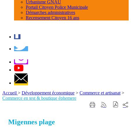
Urbanisme GNAU
Portail Citoyen Police Municipale
Démarches administratives
Recensement Citoyen 16 ans
Accueil
>
Développement économique
>
Commerce et artisanat
>
Commerce en test & boutique éphemere
Part
Imprimer
Générer
sur
cette
le
les
page
flux
rése
RSS
Migennes plage
soci