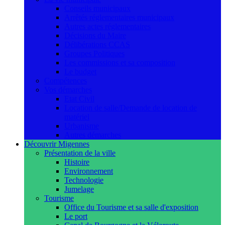
Conseils municipaux
Arrêtés réglementaires municipaux
Autres actes réglementaires
Décisions du Maire
Délibérations CCAS
Groupes Politiques
Les commissions et sa composition
Le budget
Compétences
Vos démarches
Etat Civil
Location de salle/Demande de location de
matériel
Urbanisme
Autres démarches
Découvrir Migennes
Présentation de la ville
Histoire
Environnement
Technologie
Jumelage
Tourisme
Office du Tourisme et sa salle d'exposition
Le port