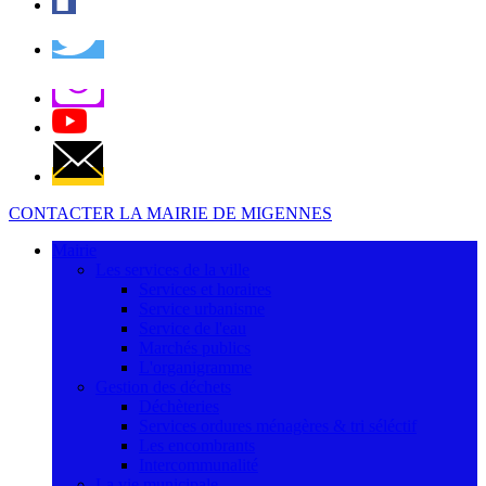
CONTACTER LA MAIRIE DE MIGENNES
Mairie
Les services de la ville
Services et horaires
Service urbanisme
Service de l'eau
Marchés publics
L'organigramme
Gestion des déchets
Déchèteries
Services ordures ménagères & tri séléctif
Les encombrants
Intercommunalité
La vie municipale