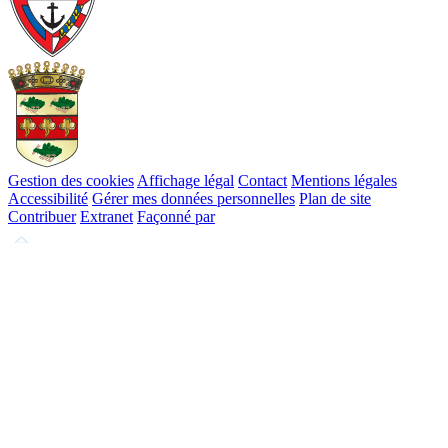
Gestion des cookies
Affichage légal
Contact
Mentions légales
Accessibilité
Gérer mes données personnelles
Plan de site
Contribuer
Extranet
Façonné par
Remonter
en
haut
du
site