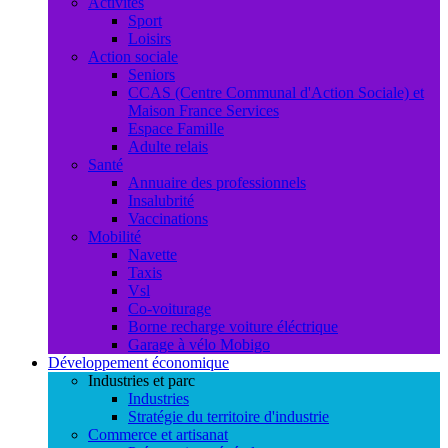
Activités
Sport
Loisirs
Action sociale
Seniors
CCAS (Centre Communal d'Action Sociale) et
Maison France Services
Espace Famille
Adulte relais
Santé
Annuaire des professionnels
Insalubrité
Vaccinations
Mobilité
Navette
Taxis
Vsl
Co-voiturage
Borne recharge voiture éléctrique
Garage à vélo Mobigo
Développement économique
Industries et parc
Industries
Stratégie du territoire d'industrie
Commerce et artisanat