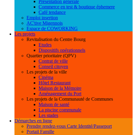
Présentation générale
Commerce en test & boutique éphemere
Café tendance
Emploi insertion
AC'tive Migennois
Espace de COWORKING
Les projets
Revitalisation du Centre Bourg
Etudes
Dispositifs opérationnels
Quartier prioritaire (QPV)
Contrat de ville
Conseil citoyen
Les projets de la ville
Cinéma
Hôtel Restaurant
Maison de la Mémoire
Aménagement du Port
Les projets de la Communauté de Communes
Maison de santé
La piscine communale
Les stades
Démarches en ligne
Prendre rendez-vous Carte Identité/Passeport
Portail Famille