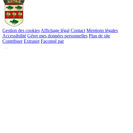
Gestion des cookies
Affichage légal
Contact
Mentions légales
Accessibilité
Gérer mes données personnelles
Plan de site
Contribuer
Extranet
Façonné par
Remonter
en
haut
du
site