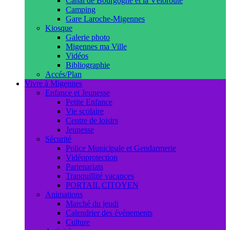
Canal de Bourgogne et la Véloroute
Camping
Gare Laroche-Migennes
Kiosque
Galerie photo
Migennes ma Ville
Vidéos
Bibliographie
Accés/Plan
Vivre à Migennes
Enfance et Jeunesse
Petite Enfance
Vie scolaire
Centre de loisirs
Jeunesse
Sécurité
Police Municipale et Gendarmerie
Vidéoprotection
Partenariats
Tranquillité vacances
PORTAIL CITOYEN
Animations
Marché du jeudi
Calendrier des événements
Culture