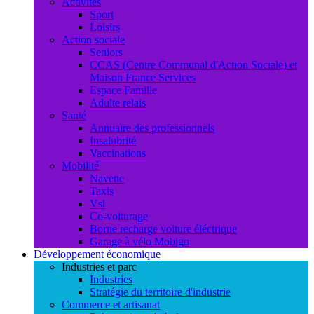
Activités
Sport
Loisirs
Action sociale
Seniors
CCAS (Centre Communal d'Action Sociale) et
Maison France Services
Espace Famille
Adulte relais
Santé
Annuaire des professionnels
Insalubrité
Vaccinations
Mobilité
Navette
Taxis
Vsl
Co-voiturage
Borne recharge voiture éléctrique
Garage à vélo Mobigo
Développement économique
Industries et parc
Industries
Stratégie du territoire d'industrie
Commerce et artisanat