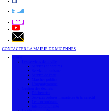
CONTACTER LA MAIRIE DE MIGENNES
Mairie
Les services de la ville
Services et horaires
Service urbanisme
Service de l'eau
Marchés publics
L'organigramme
Gestion des déchets
Déchèteries
Services ordures ménagères & tri séléctif
Les encombrants
Intercommunalité
La vie municipale