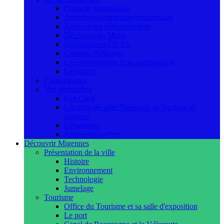
Conseils municipaux
Arrêtés réglementaires municipaux
Autres actes réglementaires
Décisions du Maire
Délibérations CCAS
Groupes Politiques
Les commissions et sa composition
Le budget
Compétences
Vos démarches
Etat Civil
Location de salle/Demande de location de
matériel
Urbanisme
Autres démarches
Découvrir Migennes
Présentation de la ville
Histoire
Environnement
Technologie
Jumelage
Tourisme
Office du Tourisme et sa salle d'exposition
Le port