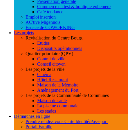
Présentation générale
Commerce en test & boutique éphemere
Café tendance
Emploi insertion
AC'tive Migennois
Espace de COWORKING
Les projets
Revitalisation du Centre Bourg
Etudes
Dispositifs opérationnels
Quartier prioritaire (QPV)
Contrat de ville
Conseil citoyen
Les projets de la ville
Cinéma
Hôtel Restaurant
Maison de la Mémoire
Aménagement du Port
Les projets de la Communauté de Communes
Maison de santé
La piscine communale
Les stades
Démarches en ligne
Prendre rendez-vous Carte Identité/Passeport
Portail Famille