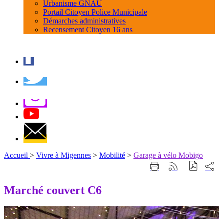
Urbanisme GNAU
Portail Citoyen Police Municipale
Démarches administratives
Recensement Citoyen 16 ans
Accueil
>
Vivre à Migennes
>
Mobilité
>
Garage à vélo Mobigo
Part
Imprimer
Générer
sur
cette
le
les
page
flux
Marché couvert C6
rése
RSS
soci