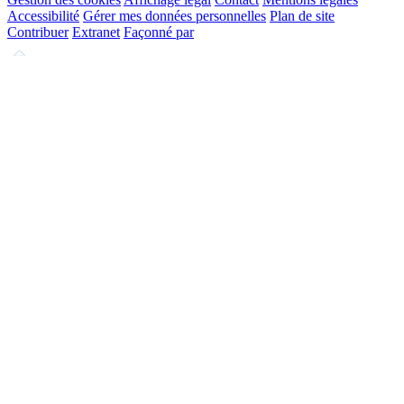
Accessibilité
Gérer mes données personnelles
Plan de site
Contribuer
Extranet
Façonné par
Remonter
en
haut
du
site