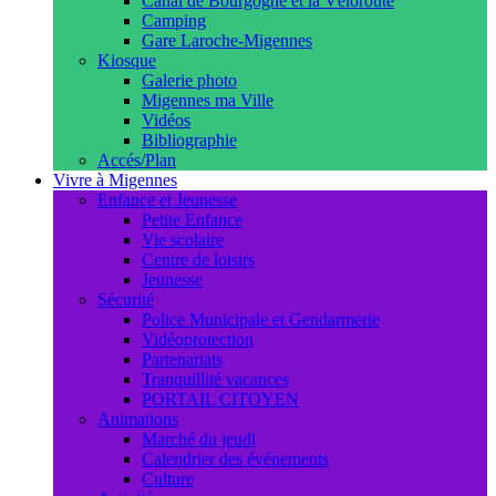
Canal de Bourgogne et la Véloroute
Camping
Gare Laroche-Migennes
Kiosque
Galerie photo
Migennes ma Ville
Vidéos
Bibliographie
Accés/Plan
Vivre à Migennes
Enfance et Jeunesse
Petite Enfance
Vie scolaire
Centre de loisirs
Jeunesse
Sécurité
Police Municipale et Gendarmerie
Vidéoprotection
Partenariats
Tranquillité vacances
PORTAIL CITOYEN
Animations
Marché du jeudi
Calendrier des événements
Culture