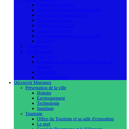
Conseils municipaux
Arrêtés réglementaires municipaux
Autres actes réglementaires
Décisions du Maire
Délibérations CCAS
Groupes Politiques
Les commissions et sa composition
Le budget
Compétences
Vos démarches
Etat Civil
Location de salle/Demande de location de
matériel
Urbanisme
Autres démarches
Découvrir Migennes
Présentation de la ville
Histoire
Environnement
Technologie
Jumelage
Tourisme
Office du Tourisme et sa salle d'exposition
Le port