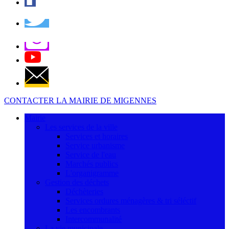
CONTACTER LA MAIRIE DE MIGENNES
Mairie
Les services de la ville
Services et horaires
Service urbanisme
Service de l'eau
Marchés publics
L'organigramme
Gestion des déchets
Déchèteries
Services ordures ménagères & tri séléctif
Les encombrants
Intercommunalité
La vie municipale