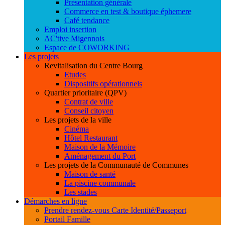
Présentation générale
Commerce en test & boutique éphemere
Café tendance
Emploi insertion
AC'tive Migennois
Espace de COWORKING
Les projets
Revitalisation du Centre Bourg
Etudes
Dispositifs opérationnels
Quartier prioritaire (QPV)
Contrat de ville
Conseil citoyen
Les projets de la ville
Cinéma
Hôtel Restaurant
Maison de la Mémoire
Aménagement du Port
Les projets de la Communauté de Communes
Maison de santé
La piscine communale
Les stades
Démarches en ligne
Prendre rendez-vous Carte Identité/Passeport
Portail Famille