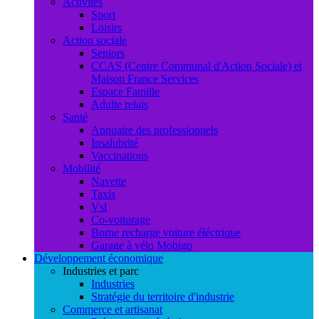
Activités
Sport
Loisirs
Action sociale
Seniors
CCAS (Centre Communal d'Action Sociale) et
Maison France Services
Espace Famille
Adulte relais
Santé
Annuaire des professionnels
Insalubrité
Vaccinations
Mobilité
Navette
Taxis
Vsl
Co-voiturage
Borne recharge voiture éléctrique
Garage à vélo Mobigo
Développement économique
Industries et parc
Industries
Stratégie du territoire d'industrie
Commerce et artisanat