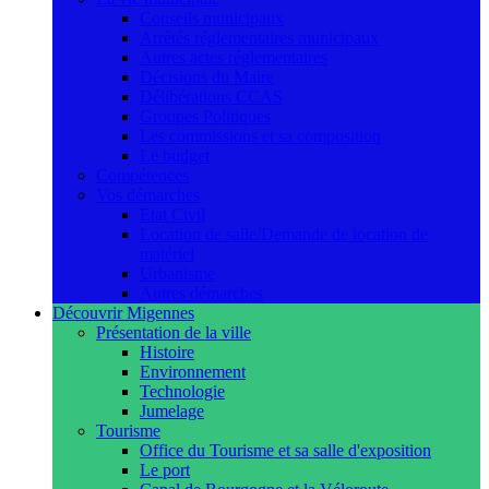
Conseils municipaux
Arrêtés réglementaires municipaux
Autres actes réglementaires
Décisions du Maire
Délibérations CCAS
Groupes Politiques
Les commissions et sa composition
Le budget
Compétences
Vos démarches
Etat Civil
Location de salle/Demande de location de
matériel
Urbanisme
Autres démarches
Découvrir Migennes
Présentation de la ville
Histoire
Environnement
Technologie
Jumelage
Tourisme
Office du Tourisme et sa salle d'exposition
Le port