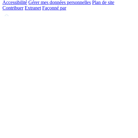
Accessibilité
Gérer mes données personnelles
Plan de site
Contribuer
Extranet
Façonné par
Remonter
en
haut
du
site