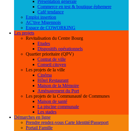
Présentation générale
Commerce en test & boutique éphemere
Café tendance
Emploi insertion
AC'tive Migennois
Espace de COWORKING
Les projets
Revitalisation du Centre Bourg
Etudes
Dispositifs opérationnels
Quartier prioritaire (QPV)
Contrat de ville
Conseil citoyen
Les projets de la ville
Cinéma
Hôtel Restaurant
Maison de la Mémoire
Aménagement du Port
Les projets de la Communauté de Communes
Maison de santé
La piscine communale
Les stades
Démarches en ligne
Prendre rendez-vous Carte Identité/Passeport
Portail Famille