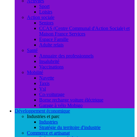
Activités
Sport
Loisirs
Action sociale
Seniors
CCAS (Centre Communal d'Action Sociale) et
Maison France Services
Espace Famille
Adulte relais
Santé
Annuaire des professionnels
Insalubrité
Vaccinations
Mobilité
Navette
Taxis
Vsl
Co-voiturage
Borne recharge voiture éléctrique
Garage à vélo Mobigo
Développement économique
Industries et parc
Industries
Stratégie du territoire d'industrie
Commerce et artisanat