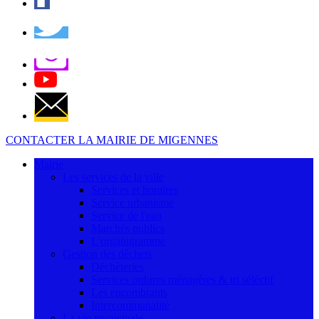
CONTACTER LA MAIRIE DE MIGENNES
Mairie
Les services de la ville
Services et horaires
Service urbanisme
Service de l'eau
Marchés publics
L'organigramme
Gestion des déchets
Déchèteries
Services ordures ménagères & tri séléctif
Les encombrants
Intercommunalité
La vie municipale