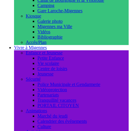
Canal de Bourgogne et la Véloroute
Camping
Gare Laroche-Migennes
Kiosque
Galerie photo
Migennes ma Ville
Vidéos
Bibliographie
Accés/Plan
Vivre à Migennes
Enfance et Jeunesse
Petite Enfance
Vie scolaire
Centre de loisirs
Jeunesse
Sécurité
Police Municipale et Gendarmerie
Vidéoprotection
Partenariats
Tranquillité vacances
PORTAIL CITOYEN
Animations
Marché du jeudi
Calendrier des événements
Culture