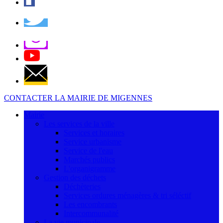
CONTACTER LA MAIRIE DE MIGENNES
Mairie
Les services de la ville
Services et horaires
Service urbanisme
Service de l'eau
Marchés publics
L'organigramme
Gestion des déchets
Déchèteries
Services ordures ménagères & tri séléctif
Les encombrants
Intercommunalité
La vie municipale