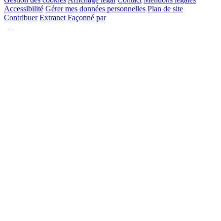
Accessibilité
Gérer mes données personnelles
Plan de site
Contribuer
Extranet
Façonné par
Remonter
en
haut
du
site