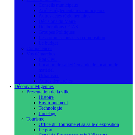
Conseils municipaux
Arrêtés réglementaires municipaux
Autres actes réglementaires
Décisions du Maire
Délibérations CCAS
Groupes Politiques
Les commissions et sa composition
Le budget
Compétences
Vos démarches
Etat Civil
Location de salle/Demande de location de
matériel
Urbanisme
Autres démarches
Découvrir Migennes
Présentation de la ville
Histoire
Environnement
Technologie
Jumelage
Tourisme
Office du Tourisme et sa salle d'exposition
Le port