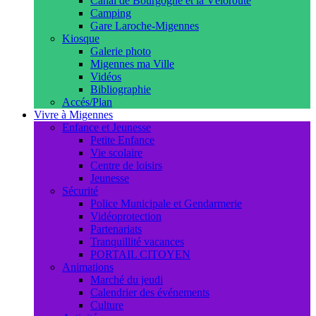
Canal de Bourgogne et la Véloroute
Camping
Gare Laroche-Migennes
Kiosque
Galerie photo
Migennes ma Ville
Vidéos
Bibliographie
Accés/Plan
Vivre à Migennes
Enfance et Jeunesse
Petite Enfance
Vie scolaire
Centre de loisirs
Jeunesse
Sécurité
Police Municipale et Gendarmerie
Vidéoprotection
Partenariats
Tranquillité vacances
PORTAIL CITOYEN
Animations
Marché du jeudi
Calendrier des événements
Culture