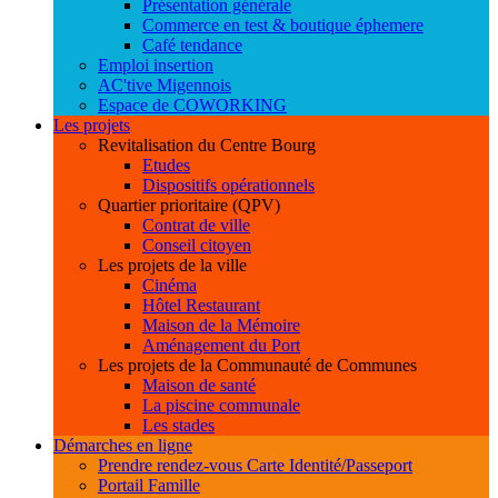
Présentation générale
Commerce en test & boutique éphemere
Café tendance
Emploi insertion
AC'tive Migennois
Espace de COWORKING
Les projets
Revitalisation du Centre Bourg
Etudes
Dispositifs opérationnels
Quartier prioritaire (QPV)
Contrat de ville
Conseil citoyen
Les projets de la ville
Cinéma
Hôtel Restaurant
Maison de la Mémoire
Aménagement du Port
Les projets de la Communauté de Communes
Maison de santé
La piscine communale
Les stades
Démarches en ligne
Prendre rendez-vous Carte Identité/Passeport
Portail Famille