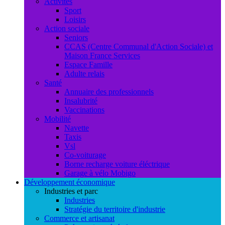
Activités
Sport
Loisirs
Action sociale
Seniors
CCAS (Centre Communal d'Action Sociale) et
Maison France Services
Espace Famille
Adulte relais
Santé
Annuaire des professionnels
Insalubrité
Vaccinations
Mobilité
Navette
Taxis
Vsl
Co-voiturage
Borne recharge voiture éléctrique
Garage à vélo Mobigo
Développement économique
Industries et parc
Industries
Stratégie du territoire d'industrie
Commerce et artisanat