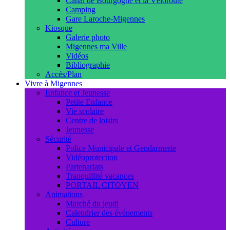
Canal de Bourgogne et la Véloroute
Camping
Gare Laroche-Migennes
Kiosque
Galerie photo
Migennes ma Ville
Vidéos
Bibliographie
Accés/Plan
Vivre à Migennes
Enfance et Jeunesse
Petite Enfance
Vie scolaire
Centre de loisirs
Jeunesse
Sécurité
Police Municipale et Gendarmerie
Vidéoprotection
Partenariats
Tranquillité vacances
PORTAIL CITOYEN
Animations
Marché du jeudi
Calendrier des événements
Culture