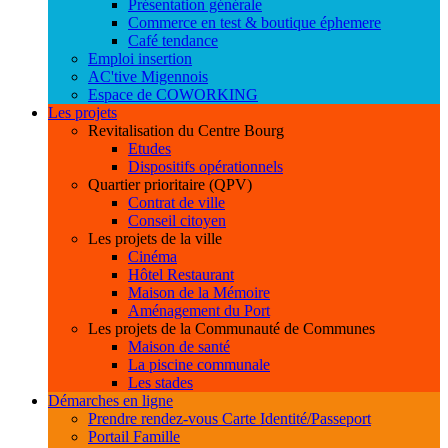
Présentation générale
Commerce en test & boutique éphemere
Café tendance
Emploi insertion
AC'tive Migennois
Espace de COWORKING
Les projets
Revitalisation du Centre Bourg
Etudes
Dispositifs opérationnels
Quartier prioritaire (QPV)
Contrat de ville
Conseil citoyen
Les projets de la ville
Cinéma
Hôtel Restaurant
Maison de la Mémoire
Aménagement du Port
Les projets de la Communauté de Communes
Maison de santé
La piscine communale
Les stades
Démarches en ligne
Prendre rendez-vous Carte Identité/Passeport
Portail Famille