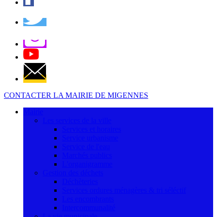
CONTACTER LA MAIRIE DE MIGENNES
Mairie
Les services de la ville
Services et horaires
Service urbanisme
Service de l'eau
Marchés publics
L'organigramme
Gestion des déchets
Déchèteries
Services ordures ménagères & tri séléctif
Les encombrants
Intercommunalité
La vie municipale