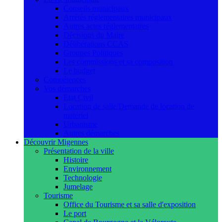
Conseils municipaux
Arrêtés réglementaires municipaux
Autres actes réglementaires
Décisions du Maire
Délibérations CCAS
Groupes Politiques
Les commissions et sa composition
Le budget
Compétences
Vos démarches
Etat Civil
Location de salle/Demande de location de
matériel
Urbanisme
Autres démarches
Découvrir Migennes
Présentation de la ville
Histoire
Environnement
Technologie
Jumelage
Tourisme
Office du Tourisme et sa salle d'exposition
Le port