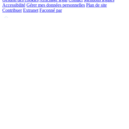
Accessibilité
Gérer mes données personnelles
Plan de site
Contribuer
Extranet
Façonné par
Remonter
en
haut
du
site