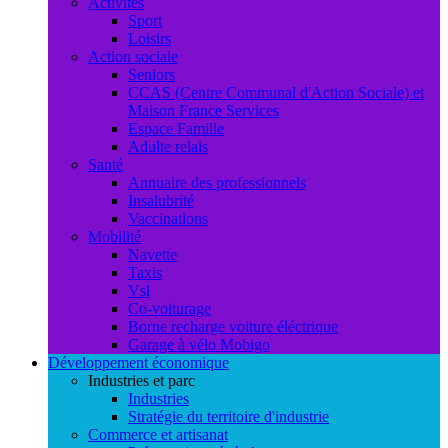
Activités
Sport
Loisirs
Action sociale
Seniors
CCAS (Centre Communal d'Action Sociale) et
Maison France Services
Espace Famille
Adulte relais
Santé
Annuaire des professionnels
Insalubrité
Vaccinations
Mobilité
Navette
Taxis
Vsl
Co-voiturage
Borne recharge voiture éléctrique
Garage à vélo Mobigo
Développement économique
Industries et parc
Industries
Stratégie du territoire d'industrie
Commerce et artisanat