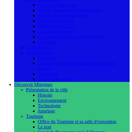
Conseils municipaux
Arrêtés réglementaires municipaux
Autres actes réglementaires
Décisions du Maire
Délibérations CCAS
Groupes Politiques
Les commissions et sa composition
Le budget
Compétences
Vos démarches
Etat Civil
Location de salle/Demande de location de
matériel
Urbanisme
Autres démarches
Découvrir Migennes
Présentation de la ville
Histoire
Environnement
Technologie
Jumelage
Tourisme
Office du Tourisme et sa salle d'exposition
Le port