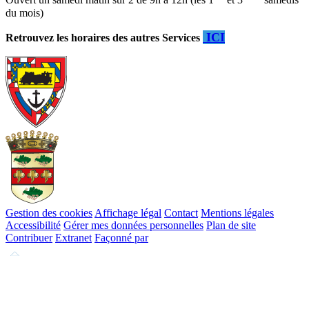
Ouvert un samedi matin sur 2 de 9h à 12h (les 1
et 3
samedis
du mois)
ICI
Retrouvez les horaires des autres Services
Gestion des cookies
Affichage légal
Contact
Mentions légales
Accessibilité
Gérer mes données personnelles
Plan de site
Contribuer
Extranet
Façonné par
Remonter
en
haut
du
site