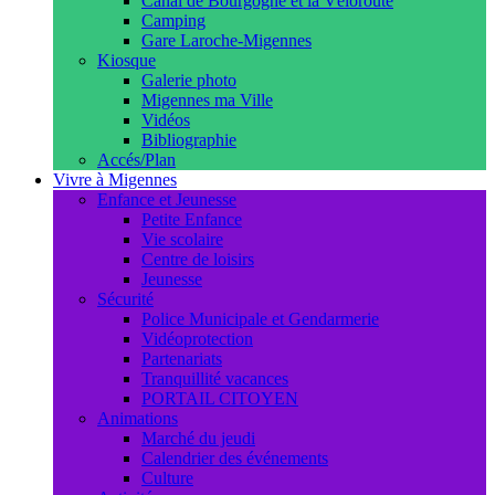
Canal de Bourgogne et la Véloroute
Camping
Gare Laroche-Migennes
Kiosque
Galerie photo
Migennes ma Ville
Vidéos
Bibliographie
Accés/Plan
Vivre à Migennes
Enfance et Jeunesse
Petite Enfance
Vie scolaire
Centre de loisirs
Jeunesse
Sécurité
Police Municipale et Gendarmerie
Vidéoprotection
Partenariats
Tranquillité vacances
PORTAIL CITOYEN
Animations
Marché du jeudi
Calendrier des événements
Culture