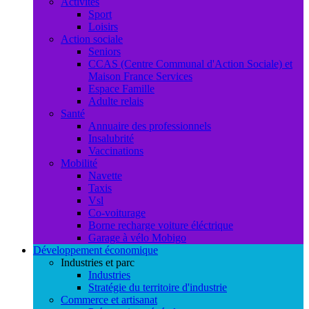
Activités
Sport
Loisirs
Action sociale
Seniors
CCAS (Centre Communal d'Action Sociale) et
Maison France Services
Espace Famille
Adulte relais
Santé
Annuaire des professionnels
Insalubrité
Vaccinations
Mobilité
Navette
Taxis
Vsl
Co-voiturage
Borne recharge voiture éléctrique
Garage à vélo Mobigo
Développement économique
Industries et parc
Industries
Stratégie du territoire d'industrie
Commerce et artisanat