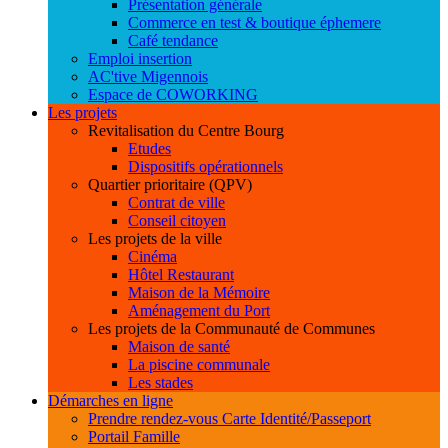
Présentation générale
Commerce en test & boutique éphemere
Café tendance
Emploi insertion
AC'tive Migennois
Espace de COWORKING
Les projets
Revitalisation du Centre Bourg
Etudes
Dispositifs opérationnels
Quartier prioritaire (QPV)
Contrat de ville
Conseil citoyen
Les projets de la ville
Cinéma
Hôtel Restaurant
Maison de la Mémoire
Aménagement du Port
Les projets de la Communauté de Communes
Maison de santé
La piscine communale
Les stades
Démarches en ligne
Prendre rendez-vous Carte Identité/Passeport
Portail Famille