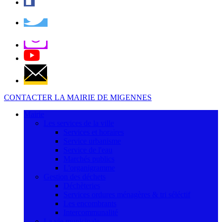
CONTACTER LA MAIRIE DE MIGENNES
Mairie
Les services de la ville
Services et horaires
Service urbanisme
Service de l'eau
Marchés publics
L'organigramme
Gestion des déchets
Déchèteries
Services ordures ménagères & tri séléctif
Les encombrants
Intercommunalité
La vie municipale