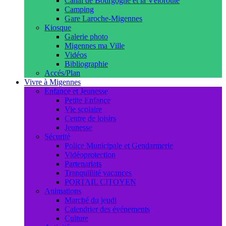
Canal de Bourgogne et la Véloroute
Camping
Gare Laroche-Migennes
Kiosque
Galerie photo
Migennes ma Ville
Vidéos
Bibliographie
Accés/Plan
Vivre à Migennes
Enfance et Jeunesse
Petite Enfance
Vie scolaire
Centre de loisirs
Jeunesse
Sécurité
Police Municipale et Gendarmerie
Vidéoprotection
Partenariats
Tranquillité vacances
PORTAIL CITOYEN
Animations
Marché du jeudi
Calendrier des événements
Culture