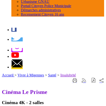
Urbanisme GNAU
Portail Citoyen Police Municipale
Démarches administratives
Recensement Citoyen 16 ans
Accueil
>
Vivre à Migennes
>
Santé
>
Insalubrité
Part
Imprimer
Générer
sur
cette
le
les
page
flux
Cinéma Le Prisme
rése
RSS
soci
Cinéma 4K - 2 salles