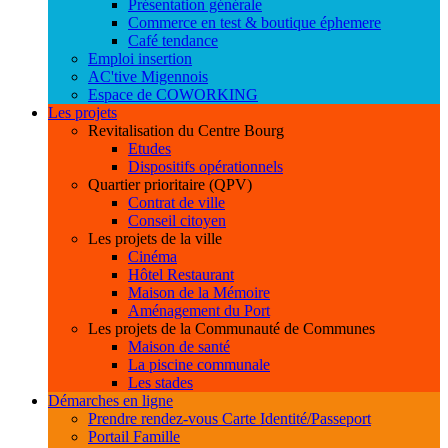
Présentation générale
Commerce en test & boutique éphemere
Café tendance
Emploi insertion
AC'tive Migennois
Espace de COWORKING
Les projets
Revitalisation du Centre Bourg
Etudes
Dispositifs opérationnels
Quartier prioritaire (QPV)
Contrat de ville
Conseil citoyen
Les projets de la ville
Cinéma
Hôtel Restaurant
Maison de la Mémoire
Aménagement du Port
Les projets de la Communauté de Communes
Maison de santé
La piscine communale
Les stades
Démarches en ligne
Prendre rendez-vous Carte Identité/Passeport
Portail Famille