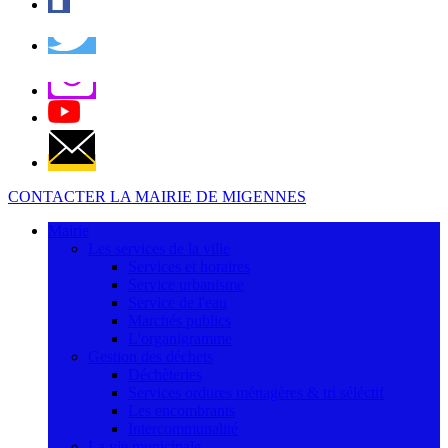
CONTACTER LA MAIRIE DE MIGENNES
Mairie
Les services de la ville
Services et horaires
Service urbanisme
Service de l'eau
Marchés publics
L'organigramme
Gestion des déchets
Déchèteries
Services ordures ménagères & tri séléctif
Les encombrants
Intercommunalité
La vie municipale