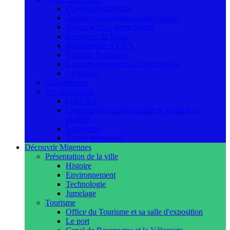
Conseils municipaux
Arrêtés réglementaires municipaux
Autres actes réglementaires
Décisions du Maire
Délibérations CCAS
Groupes Politiques
Les commissions et sa composition
Le budget
Compétences
Vos démarches
Etat Civil
Location de salle/Demande de location de
matériel
Urbanisme
Autres démarches
Découvrir Migennes
Présentation de la ville
Histoire
Environnement
Technologie
Jumelage
Tourisme
Office du Tourisme et sa salle d'exposition
Le port