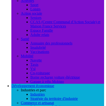
Activités
Sport
Loisirs
Action sociale
Seniors
CCAS (Centre Communal d'Action Sociale) et
Maison France Services
Espace Famille
Adulte relais
Santé
Annuaire des professionnels
Insalubrité
Vaccinations
Mobilité
Navette
Taxis
Vsl
Co-voiturage
Borne recharge voiture éléctrique
Garage à vélo Mobigo
Développement économique
Industries et parc
Industries
Stratégie du territoire d'industrie
Commerce et artisanat