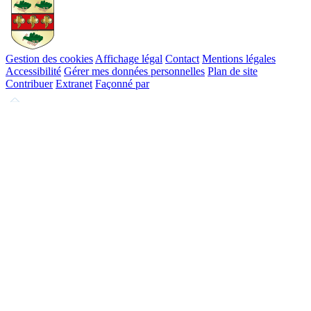
Gestion des cookies
Affichage légal
Contact
Mentions légales
Accessibilité
Gérer mes données personnelles
Plan de site
Contribuer
Extranet
Façonné par
Remonter
en
haut
du
site