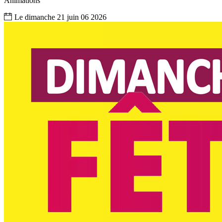
Animations
Le
dimanche
21
juin
06
2026