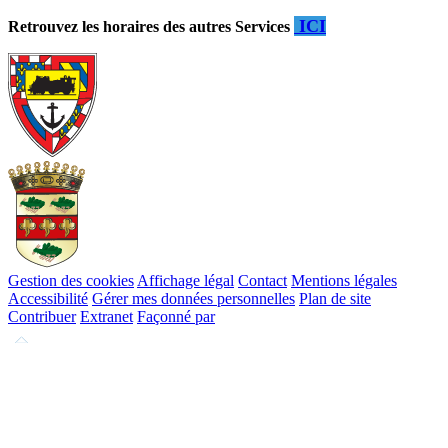
ICI
Retrouvez les horaires des autres Services
Gestion des cookies
Affichage légal
Contact
Mentions légales
Accessibilité
Gérer mes données personnelles
Plan de site
Contribuer
Extranet
Façonné par
Remonter
en
haut
du
site