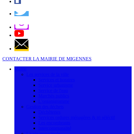
CONTACTER LA MAIRIE DE MIGENNES
Mairie
Les services de la ville
Services et horaires
Service urbanisme
Service de l'eau
Marchés publics
L'organigramme
Gestion des déchets
Déchèteries
Services ordures ménagères & tri séléctif
Les encombrants
Intercommunalité
La vie municipale