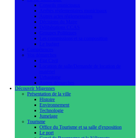
Conseils municipaux
Arrêtés réglementaires municipaux
Autres actes réglementaires
Décisions du Maire
Délibérations CCAS
Groupes Politiques
Les commissions et sa composition
Le budget
Compétences
Vos démarches
Etat Civil
Location de salle/Demande de location de
matériel
Urbanisme
Autres démarches
Découvrir Migennes
Présentation de la ville
Histoire
Environnement
Technologie
Jumelage
Tourisme
Office du Tourisme et sa salle d'exposition
Le port