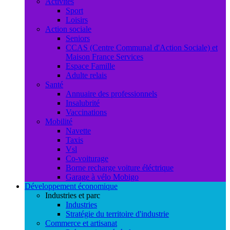
Activités
Sport
Loisirs
Action sociale
Seniors
CCAS (Centre Communal d'Action Sociale) et
Maison France Services
Espace Famille
Adulte relais
Santé
Annuaire des professionnels
Insalubrité
Vaccinations
Mobilité
Navette
Taxis
Vsl
Co-voiturage
Borne recharge voiture éléctrique
Garage à vélo Mobigo
Développement économique
Industries et parc
Industries
Stratégie du territoire d'industrie
Commerce et artisanat