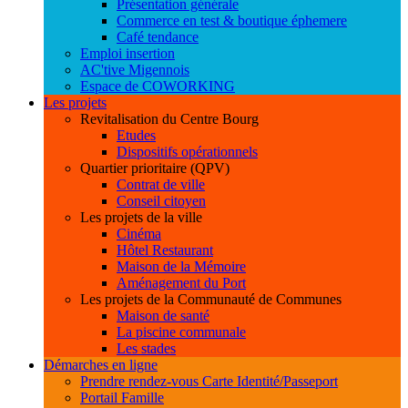
Présentation générale
Commerce en test & boutique éphemere
Café tendance
Emploi insertion
AC'tive Migennois
Espace de COWORKING
Les projets
Revitalisation du Centre Bourg
Etudes
Dispositifs opérationnels
Quartier prioritaire (QPV)
Contrat de ville
Conseil citoyen
Les projets de la ville
Cinéma
Hôtel Restaurant
Maison de la Mémoire
Aménagement du Port
Les projets de la Communauté de Communes
Maison de santé
La piscine communale
Les stades
Démarches en ligne
Prendre rendez-vous Carte Identité/Passeport
Portail Famille