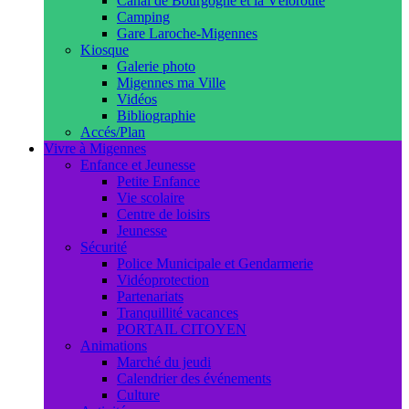
Canal de Bourgogne et la Véloroute
Camping
Gare Laroche-Migennes
Kiosque
Galerie photo
Migennes ma Ville
Vidéos
Bibliographie
Accés/Plan
Vivre à Migennes
Enfance et Jeunesse
Petite Enfance
Vie scolaire
Centre de loisirs
Jeunesse
Sécurité
Police Municipale et Gendarmerie
Vidéoprotection
Partenariats
Tranquillité vacances
PORTAIL CITOYEN
Animations
Marché du jeudi
Calendrier des événements
Culture