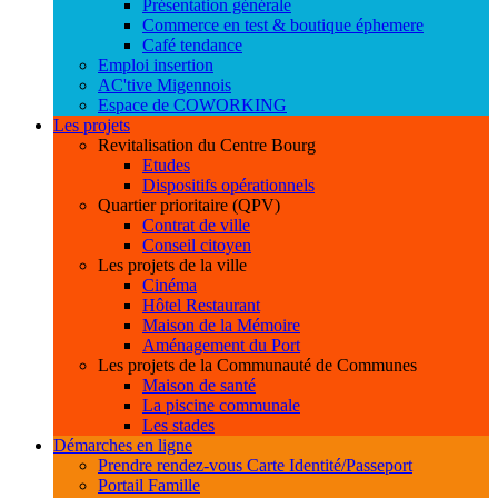
Présentation générale
Commerce en test & boutique éphemere
Café tendance
Emploi insertion
AC'tive Migennois
Espace de COWORKING
Les projets
Revitalisation du Centre Bourg
Etudes
Dispositifs opérationnels
Quartier prioritaire (QPV)
Contrat de ville
Conseil citoyen
Les projets de la ville
Cinéma
Hôtel Restaurant
Maison de la Mémoire
Aménagement du Port
Les projets de la Communauté de Communes
Maison de santé
La piscine communale
Les stades
Démarches en ligne
Prendre rendez-vous Carte Identité/Passeport
Portail Famille