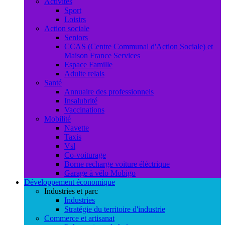
Activités
Sport
Loisirs
Action sociale
Seniors
CCAS (Centre Communal d'Action Sociale) et
Maison France Services
Espace Famille
Adulte relais
Santé
Annuaire des professionnels
Insalubrité
Vaccinations
Mobilité
Navette
Taxis
Vsl
Co-voiturage
Borne recharge voiture éléctrique
Garage à vélo Mobigo
Développement économique
Industries et parc
Industries
Stratégie du territoire d'industrie
Commerce et artisanat