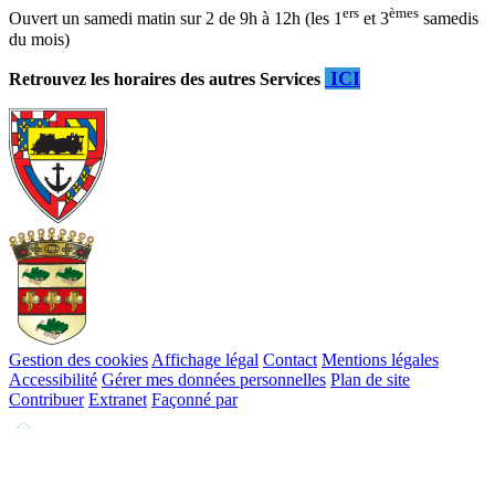
ers
èmes
Ouvert un samedi matin sur 2 de 9h à 12h (les 1
et 3
samedis
du mois)
ICI
Retrouvez les horaires des autres Services
Gestion des cookies
Affichage légal
Contact
Mentions légales
Accessibilité
Gérer mes données personnelles
Plan de site
Contribuer
Extranet
Façonné par
Remonter
en
haut
du