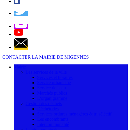
CONTACTER LA MAIRIE DE MIGENNES
Mairie
Les services de la ville
Services et horaires
Service urbanisme
Service de l'eau
Marchés publics
L'organigramme
Gestion des déchets
Déchèteries
Services ordures ménagères & tri séléctif
Les encombrants
Intercommunalité
La vie municipale