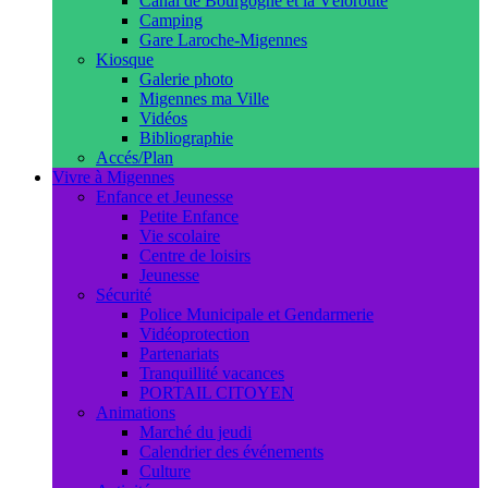
Canal de Bourgogne et la Véloroute
Camping
Gare Laroche-Migennes
Kiosque
Galerie photo
Migennes ma Ville
Vidéos
Bibliographie
Accés/Plan
Vivre à Migennes
Enfance et Jeunesse
Petite Enfance
Vie scolaire
Centre de loisirs
Jeunesse
Sécurité
Police Municipale et Gendarmerie
Vidéoprotection
Partenariats
Tranquillité vacances
PORTAIL CITOYEN
Animations
Marché du jeudi
Calendrier des événements
Culture