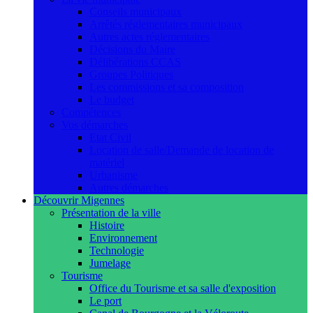
Conseils municipaux
Arrêtés réglementaires municipaux
Autres actes réglementaires
Décisions du Maire
Délibérations CCAS
Groupes Politiques
Les commissions et sa composition
Le budget
Compétences
Vos démarches
Etat Civil
Location de salle/Demande de location de
matériel
Urbanisme
Autres démarches
Découvrir Migennes
Présentation de la ville
Histoire
Environnement
Technologie
Jumelage
Tourisme
Office du Tourisme et sa salle d'exposition
Le port