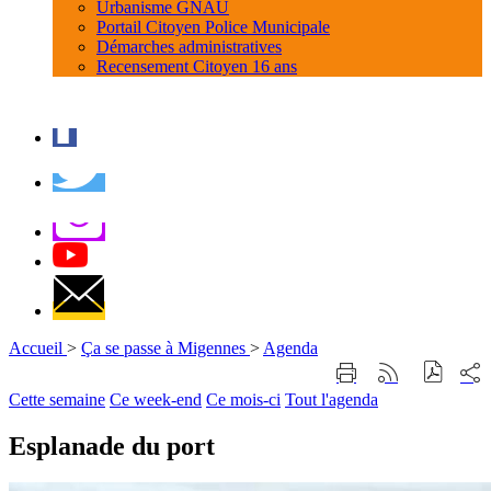
Urbanisme GNAU
Portail Citoyen Police Municipale
Démarches administratives
Recensement Citoyen 16 ans
Accueil
>
Ça se passe à Migennes
>
Agenda
Part
Imprimer
Générer
sur
cette
le
Cette semaine
Ce week-end
Ce mois-ci
Tout l'agenda
les
page
flux
rése
RSS
soci
Esplanade du port