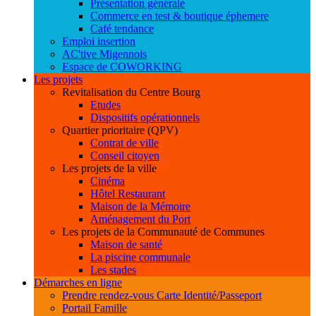
Présentation générale
Commerce en test & boutique éphemere
Café tendance
Emploi insertion
AC'tive Migennois
Espace de COWORKING
Les projets
Revitalisation du Centre Bourg
Etudes
Dispositifs opérationnels
Quartier prioritaire (QPV)
Contrat de ville
Conseil citoyen
Les projets de la ville
Cinéma
Hôtel Restaurant
Maison de la Mémoire
Aménagement du Port
Les projets de la Communauté de Communes
Maison de santé
La piscine communale
Les stades
Démarches en ligne
Prendre rendez-vous Carte Identité/Passeport
Portail Famille