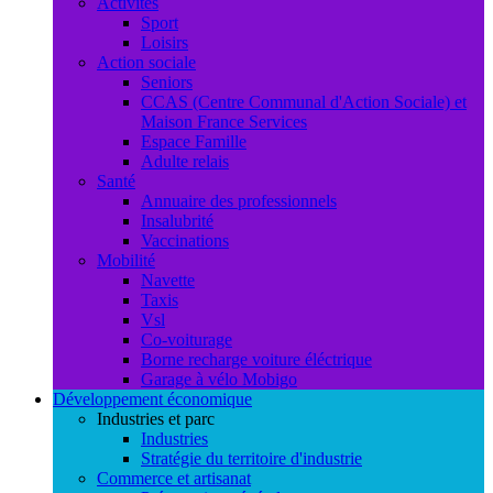
Activités
Sport
Loisirs
Action sociale
Seniors
CCAS (Centre Communal d'Action Sociale) et
Maison France Services
Espace Famille
Adulte relais
Santé
Annuaire des professionnels
Insalubrité
Vaccinations
Mobilité
Navette
Taxis
Vsl
Co-voiturage
Borne recharge voiture éléctrique
Garage à vélo Mobigo
Développement économique
Industries et parc
Industries
Stratégie du territoire d'industrie
Commerce et artisanat