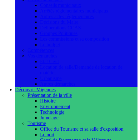
Conseils municipaux
Arrêtés réglementaires municipaux
Autres actes réglementaires
Décisions du Maire
Délibérations CCAS
Groupes Politiques
Les commissions et sa composition
Le budget
Compétences
Vos démarches
Etat Civil
Location de salle/Demande de location de
matériel
Urbanisme
Autres démarches
Découvrir Migennes
Présentation de la ville
Histoire
Environnement
Technologie
Jumelage
Tourisme
Office du Tourisme et sa salle d'exposition
Le port