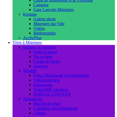
Canal de Bourgogne et la Véloroute
Camping
Gare Laroche-Migennes
Kiosque
Galerie photo
Migennes ma Ville
Vidéos
Bibliographie
Accés/Plan
Vivre à Migennes
Enfance et Jeunesse
Petite Enfance
Vie scolaire
Centre de loisirs
Jeunesse
Sécurité
Police Municipale et Gendarmerie
Vidéoprotection
Partenariats
Tranquillité vacances
PORTAIL CITOYEN
Animations
Marché du jeudi
Calendrier des événements
Culture