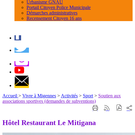
Urbanisme GNAU
Portail Citoyen Police Municipale
Démarches administratives
Recensement Citoyen 16 ans
Accueil
>
Vivre à Migennes
>
Activités
>
Sport
>
Soutien aux
associations sportives (demandes de subventions)
Part
Imprimer
Générer
sur
cette
le
les
page
flux
Hôtel Restaurant Le Mitigana
rése
RSS
soci