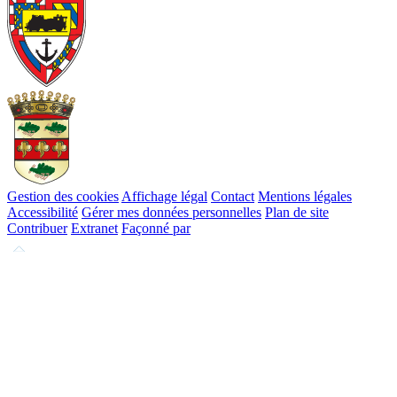
Gestion des cookies
Affichage légal
Contact
Mentions légales
Accessibilité
Gérer mes données personnelles
Plan de site
Contribuer
Extranet
Façonné par
Remonter
en
haut
du
site