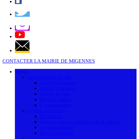
CONTACTER LA MAIRIE DE MIGENNES
Mairie
Les services de la ville
Services et horaires
Service urbanisme
Service de l'eau
Marchés publics
L'organigramme
Gestion des déchets
Déchèteries
Services ordures ménagères & tri séléctif
Les encombrants
Intercommunalité
La vie municipale