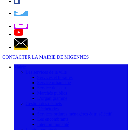
CONTACTER LA MAIRIE DE MIGENNES
Mairie
Les services de la ville
Services et horaires
Service urbanisme
Service de l'eau
Marchés publics
L'organigramme
Gestion des déchets
Déchèteries
Services ordures ménagères & tri séléctif
Les encombrants
Intercommunalité
La vie municipale