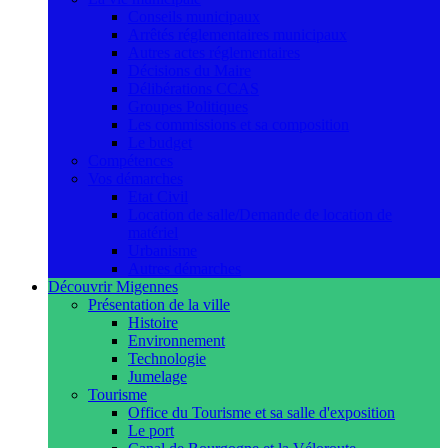
Conseils municipaux
Arrêtés réglementaires municipaux
Autres actes réglementaires
Décisions du Maire
Délibérations CCAS
Groupes Politiques
Les commissions et sa composition
Le budget
Compétences
Vos démarches
Etat Civil
Location de salle/Demande de location de
matériel
Urbanisme
Autres démarches
Découvrir Migennes
Présentation de la ville
Histoire
Environnement
Technologie
Jumelage
Tourisme
Office du Tourisme et sa salle d'exposition
Le port