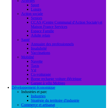
Activités
Sport
Loisirs
Action sociale
Seniors
CCAS (Centre Communal d'Action Sociale) et
Maison France Services
Espace Famille
Adulte relais
Santé
Annuaire des professionnels
Insalubrité
Vaccinations
Mobilité
Navette
Taxis
Vsl
Co-voiturage
Borne recharge voiture éléctrique
Garage à vélo Mobigo
Développement économique
Industries et parc
Industries
Stratégie du territoire d'industrie
Commerce et artisanat