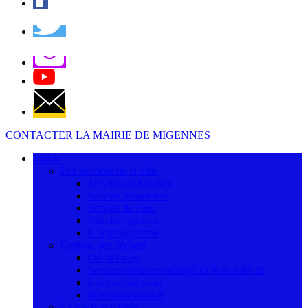
CONTACTER LA MAIRIE DE MIGENNES
Mairie
Les services de la ville
Services et horaires
Service urbanisme
Service de l'eau
Marchés publics
L'organigramme
Gestion des déchets
Déchèteries
Services ordures ménagères & tri séléctif
Les encombrants
Intercommunalité
La vie municipale