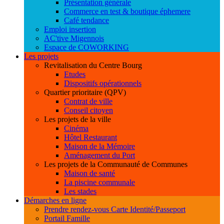
Présentation générale
Commerce en test & boutique éphemere
Café tendance
Emploi insertion
AC'tive Migennois
Espace de COWORKING
Les projets
Revitalisation du Centre Bourg
Etudes
Dispositifs opérationnels
Quartier prioritaire (QPV)
Contrat de ville
Conseil citoyen
Les projets de la ville
Cinéma
Hôtel Restaurant
Maison de la Mémoire
Aménagement du Port
Les projets de la Communauté de Communes
Maison de santé
La piscine communale
Les stades
Démarches en ligne
Prendre rendez-vous Carte Identité/Passeport
Portail Famille