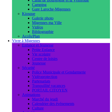
Canal de Bourgogne et la Véloroute
Camping
Gare Laroche-Migennes
Kiosque
Galerie photo
Migennes ma Ville
Vidéos
Bibliographie
Accés/Plan
Vivre à Migennes
Enfance et Jeunesse
Petite Enfance
Vie scolaire
Centre de loisirs
Jeunesse
Sécurité
Police Municipale et Gendarmerie
Vidéoprotection
Partenariats
Tranquillité vacances
PORTAIL CITOYEN
Animations
Marché du jeudi
Calendrier des événements
Culture