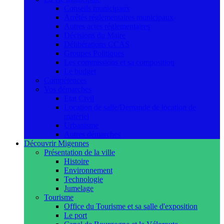
Conseils municipaux
Arrêtés réglementaires municipaux
Autres actes réglementaires
Décisions du Maire
Délibérations CCAS
Groupes Politiques
Les commissions et sa composition
Le budget
Compétences
Vos démarches
Etat Civil
Location de salle/Demande de location de
matériel
Urbanisme
Autres démarches
Découvrir Migennes
Présentation de la ville
Histoire
Environnement
Technologie
Jumelage
Tourisme
Office du Tourisme et sa salle d'exposition
Le port