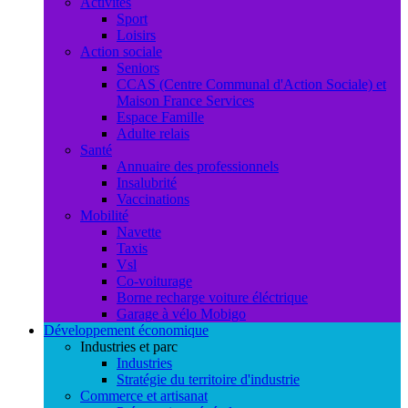
Activités
Sport
Loisirs
Action sociale
Seniors
CCAS (Centre Communal d'Action Sociale) et
Maison France Services
Espace Famille
Adulte relais
Santé
Annuaire des professionnels
Insalubrité
Vaccinations
Mobilité
Navette
Taxis
Vsl
Co-voiturage
Borne recharge voiture éléctrique
Garage à vélo Mobigo
Développement économique
Industries et parc
Industries
Stratégie du territoire d'industrie
Commerce et artisanat