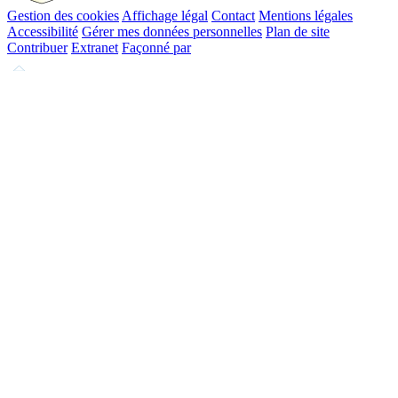
Gestion des cookies
Affichage légal
Contact
Mentions légales
Accessibilité
Gérer mes données personnelles
Plan de site
Contribuer
Extranet
Façonné par
Remonter
en
haut
du
site