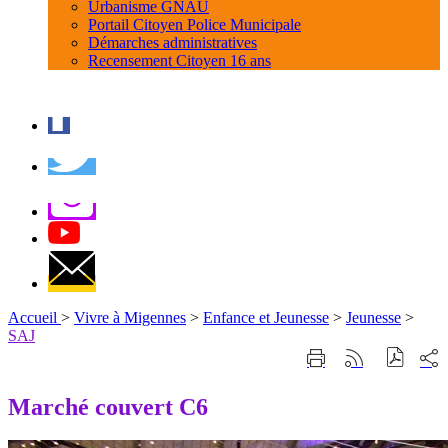
Urbanisme GNAU
Portail Citoyen Police Municipale
Démarches administratives
Recensement Citoyen 16 ans
Accueil
>
Vivre à Migennes
>
Enfance et Jeunesse
>
Jeunesse
>
SAJ
Part
Imprimer
Générer
sur
cette
le
les
page
flux
Marché couvert C6
rése
RSS
soci