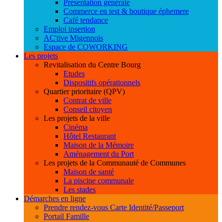
Présentation générale
Commerce en test & boutique éphemere
Café tendance
Emploi insertion
AC'tive Migennois
Espace de COWORKING
Les projets
Revitalisation du Centre Bourg
Etudes
Dispositifs opérationnels
Quartier prioritaire (QPV)
Contrat de ville
Conseil citoyen
Les projets de la ville
Cinéma
Hôtel Restaurant
Maison de la Mémoire
Aménagement du Port
Les projets de la Communauté de Communes
Maison de santé
La piscine communale
Les stades
Démarches en ligne
Prendre rendez-vous Carte Identité/Passeport
Portail Famille