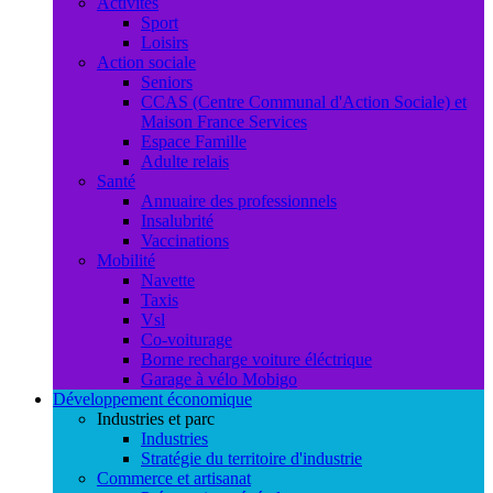
Activités
Sport
Loisirs
Action sociale
Seniors
CCAS (Centre Communal d'Action Sociale) et
Maison France Services
Espace Famille
Adulte relais
Santé
Annuaire des professionnels
Insalubrité
Vaccinations
Mobilité
Navette
Taxis
Vsl
Co-voiturage
Borne recharge voiture éléctrique
Garage à vélo Mobigo
Développement économique
Industries et parc
Industries
Stratégie du territoire d'industrie
Commerce et artisanat