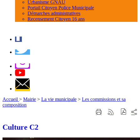
Urbanisme GNAU
Portail Citoyen Police Municipale
Démarches administratives
Recensement Citoyen 16 ans
Accueil
>
Mairie
>
La vie municipale
>
Les commissions et sa
composition
Part
Imprimer
Générer
sur
cette
le
les
page
flux
Culture C2
rése
RSS
soci