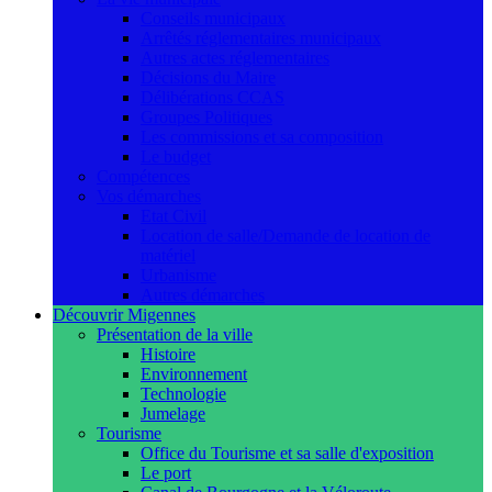
Conseils municipaux
Arrêtés réglementaires municipaux
Autres actes réglementaires
Décisions du Maire
Délibérations CCAS
Groupes Politiques
Les commissions et sa composition
Le budget
Compétences
Vos démarches
Etat Civil
Location de salle/Demande de location de
matériel
Urbanisme
Autres démarches
Découvrir Migennes
Présentation de la ville
Histoire
Environnement
Technologie
Jumelage
Tourisme
Office du Tourisme et sa salle d'exposition
Le port