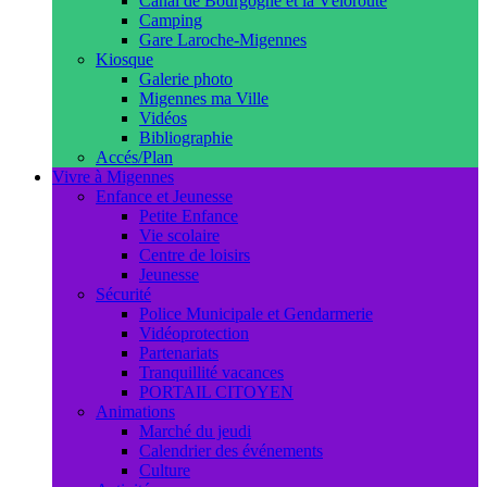
Canal de Bourgogne et la Véloroute
Camping
Gare Laroche-Migennes
Kiosque
Galerie photo
Migennes ma Ville
Vidéos
Bibliographie
Accés/Plan
Vivre à Migennes
Enfance et Jeunesse
Petite Enfance
Vie scolaire
Centre de loisirs
Jeunesse
Sécurité
Police Municipale et Gendarmerie
Vidéoprotection
Partenariats
Tranquillité vacances
PORTAIL CITOYEN
Animations
Marché du jeudi
Calendrier des événements
Culture