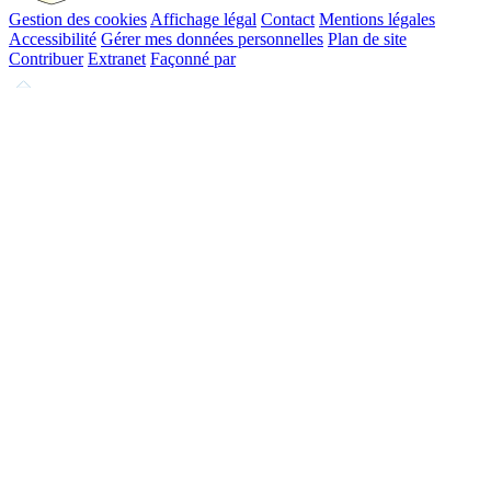
Gestion des cookies
Affichage légal
Contact
Mentions légales
Accessibilité
Gérer mes données personnelles
Plan de site
Contribuer
Extranet
Façonné par
Remonter
en
haut
du
site