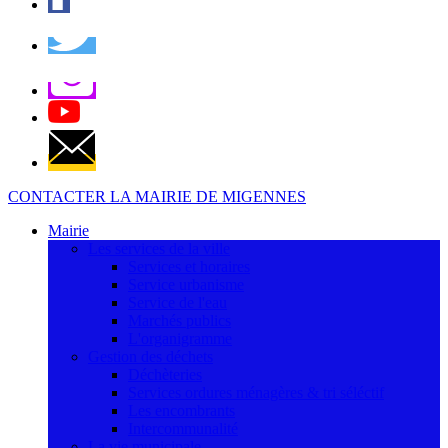
CONTACTER LA MAIRIE DE MIGENNES
Mairie
Les services de la ville
Services et horaires
Service urbanisme
Service de l'eau
Marchés publics
L'organigramme
Gestion des déchets
Déchèteries
Services ordures ménagères & tri séléctif
Les encombrants
Intercommunalité
La vie municipale