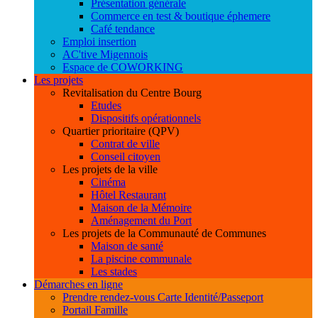
Présentation générale
Commerce en test & boutique éphemere
Café tendance
Emploi insertion
AC'tive Migennois
Espace de COWORKING
Les projets
Revitalisation du Centre Bourg
Etudes
Dispositifs opérationnels
Quartier prioritaire (QPV)
Contrat de ville
Conseil citoyen
Les projets de la ville
Cinéma
Hôtel Restaurant
Maison de la Mémoire
Aménagement du Port
Les projets de la Communauté de Communes
Maison de santé
La piscine communale
Les stades
Démarches en ligne
Prendre rendez-vous Carte Identité/Passeport
Portail Famille