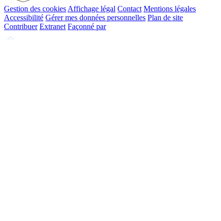
Gestion des cookies
Affichage légal
Contact
Mentions légales
Accessibilité
Gérer mes données personnelles
Plan de site
Contribuer
Extranet
Façonné par
Remonter
en
haut
du
site