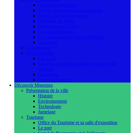
Conseils municipaux
Arrêtés réglementaires municipaux
Autres actes réglementaires
Décisions du Maire
Délibérations CCAS
Groupes Politiques
Les commissions et sa composition
Le budget
Compétences
Vos démarches
Etat Civil
Location de salle/Demande de location de
matériel
Urbanisme
Autres démarches
Découvrir Migennes
Présentation de la ville
Histoire
Environnement
Technologie
Jumelage
Tourisme
Office du Tourisme et sa salle d'exposition
Le port