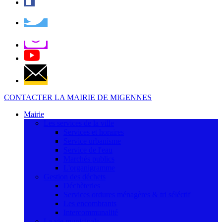
CONTACTER LA MAIRIE DE MIGENNES
Mairie
Les services de la ville
Services et horaires
Service urbanisme
Service de l'eau
Marchés publics
L'organigramme
Gestion des déchets
Déchèteries
Services ordures ménagères & tri séléctif
Les encombrants
Intercommunalité
La vie municipale