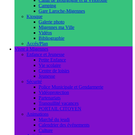
Canal de Bourgogne et la Véloroute
Camping
Gare Laroche-Migennes
Kiosque
Galerie photo
Migennes ma Ville
Vidéos
Bibliographie
Accés/Plan
Vivre à Migennes
Enfance et Jeunesse
Petite Enfance
Vie scolaire
Centre de loisirs
Jeunesse
Sécurité
Police Municipale et Gendarmerie
Vidéoprotection
Partenariats
Tranquillité vacances
PORTAIL CITOYEN
Animations
Marché du jeudi
Calendrier des événements
Culture