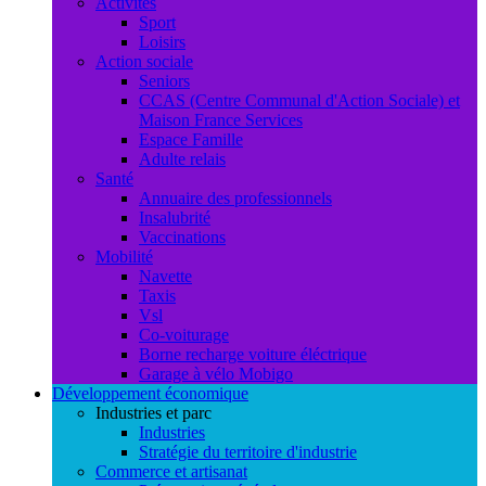
Activités
Sport
Loisirs
Action sociale
Seniors
CCAS (Centre Communal d'Action Sociale) et
Maison France Services
Espace Famille
Adulte relais
Santé
Annuaire des professionnels
Insalubrité
Vaccinations
Mobilité
Navette
Taxis
Vsl
Co-voiturage
Borne recharge voiture éléctrique
Garage à vélo Mobigo
Développement économique
Industries et parc
Industries
Stratégie du territoire d'industrie
Commerce et artisanat