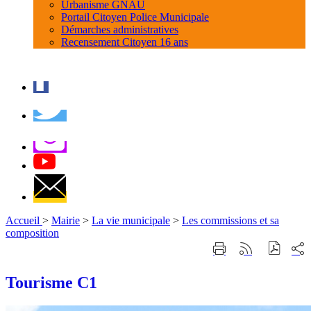
Urbanisme GNAU
Portail Citoyen Police Municipale
Démarches administratives
Recensement Citoyen 16 ans
Accueil
>
Mairie
>
La vie municipale
>
Les commissions et sa
composition
Part
Imprimer
Générer
sur
cette
le
les
page
flux
Tourisme C1
rése
RSS
soci