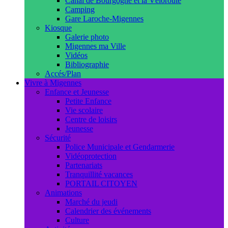
Canal de Bourgogne et la Véloroute
Camping
Gare Laroche-Migennes
Kiosque
Galerie photo
Migennes ma Ville
Vidéos
Bibliographie
Accés/Plan
Vivre à Migennes
Enfance et Jeunesse
Petite Enfance
Vie scolaire
Centre de loisirs
Jeunesse
Sécurité
Police Municipale et Gendarmerie
Vidéoprotection
Partenariats
Tranquillité vacances
PORTAIL CITOYEN
Animations
Marché du jeudi
Calendrier des événements
Culture