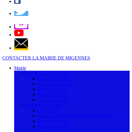
CONTACTER LA MAIRIE DE MIGENNES
Mairie
Les services de la ville
Services et horaires
Service urbanisme
Service de l'eau
Marchés publics
L'organigramme
Gestion des déchets
Déchèteries
Services ordures ménagères & tri séléctif
Les encombrants
Intercommunalité
La vie municipale