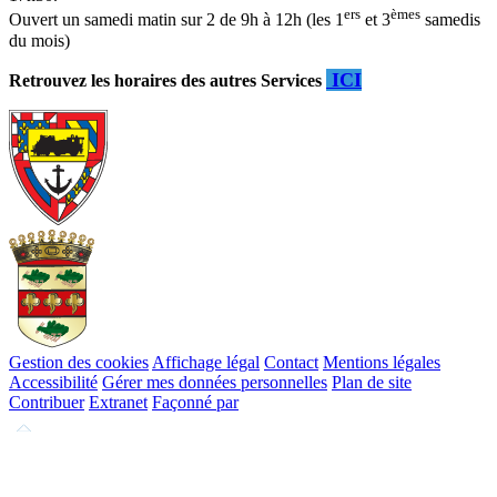
ers
èmes
Ouvert un samedi matin sur 2 de 9h à 12h (les 1
et 3
samedis
du mois)
ICI
Retrouvez les horaires des autres Services
Gestion des cookies
Affichage légal
Contact
Mentions légales
Accessibilité
Gérer mes données personnelles
Plan de site
Contribuer
Extranet
Façonné par
Remonter
en
haut
du