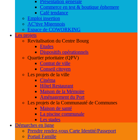
Présentation générale
Commerce en test & boutique éphemere
Café tendance
Emploi insertion
AC'tive Migennois
Espace de COWORKING
Les projets
Revitalisation du Centre Bourg
Etudes
Dispositifs opérationnels
Quartier prioritaire (QPV)
Contrat de ville
Conseil citoyen
Les projets de la ville
Cinéma
Hôtel Restaurant
Maison de la Mémoire
Aménagement du Port
Les projets de la Communauté de Communes
Maison de santé
La piscine communale
Les stades
Démarches en ligne
Prendre rendez-vous Carte Identité/Passeport
Portail Famille