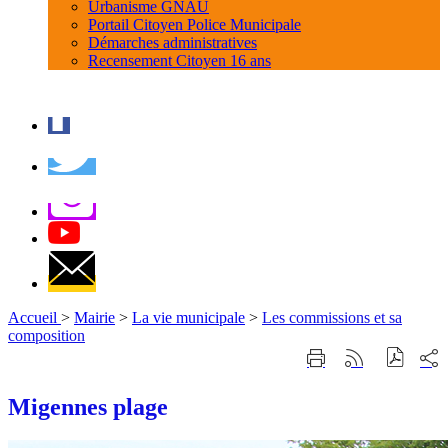
Urbanisme GNAU
Portail Citoyen Police Municipale
Démarches administratives
Recensement Citoyen 16 ans
Accueil
>
Mairie
>
La vie municipale
>
Les commissions et sa
composition
Part
Imprimer
Générer
sur
cette
le
les
page
flux
Migennes plage
rése
RSS
soci