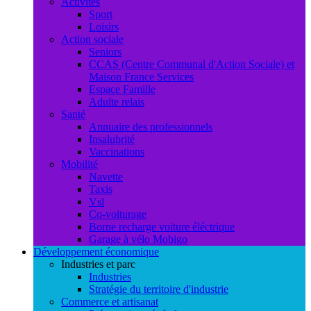
Activités
Sport
Loisirs
Action sociale
Seniors
CCAS (Centre Communal d'Action Sociale) et
Maison France Services
Espace Famille
Adulte relais
Santé
Annuaire des professionnels
Insalubrité
Vaccinations
Mobilité
Navette
Taxis
Vsl
Co-voiturage
Borne recharge voiture éléctrique
Garage à vélo Mobigo
Développement économique
Industries et parc
Industries
Stratégie du territoire d'industrie
Commerce et artisanat