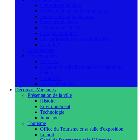
Conseils municipaux
Arrêtés réglementaires municipaux
Autres actes réglementaires
Décisions du Maire
Délibérations CCAS
Groupes Politiques
Les commissions et sa composition
Le budget
Compétences
Vos démarches
Etat Civil
Location de salle/Demande de location de
matériel
Urbanisme
Autres démarches
Découvrir Migennes
Présentation de la ville
Histoire
Environnement
Technologie
Jumelage
Tourisme
Office du Tourisme et sa salle d'exposition
Le port