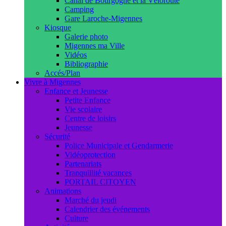
Canal de Bourgogne et la Véloroute
Camping
Gare Laroche-Migennes
Kiosque
Galerie photo
Migennes ma Ville
Vidéos
Bibliographie
Accés/Plan
Vivre à Migennes
Enfance et Jeunesse
Petite Enfance
Vie scolaire
Centre de loisirs
Jeunesse
Sécurité
Police Municipale et Gendarmerie
Vidéoprotection
Partenariats
Tranquillité vacances
PORTAIL CITOYEN
Animations
Marché du jeudi
Calendrier des événements
Culture