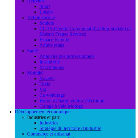
Activités
Sport
Loisirs
Action sociale
Seniors
CCAS (Centre Communal d'Action Sociale) et
Maison France Services
Espace Famille
Adulte relais
Santé
Annuaire des professionnels
Insalubrité
Vaccinations
Mobilité
Navette
Taxis
Vsl
Co-voiturage
Borne recharge voiture éléctrique
Garage à vélo Mobigo
Développement économique
Industries et parc
Industries
Stratégie du territoire d'industrie
Commerce et artisanat