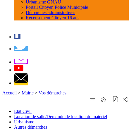
Urbanisme GNAU
Portail Citoyen Police Municipale
Démarches administratives
Recensement Citoyen 16 ans
Accueil
>
Mairie
>
Vos démarches
Part
Imprimer
Générer
sur
cette
le
les
page
flux
Etat Civil
rése
RSS
Location de salle/Demande de location de matériel
soci
Urbanisme
Autres démarches