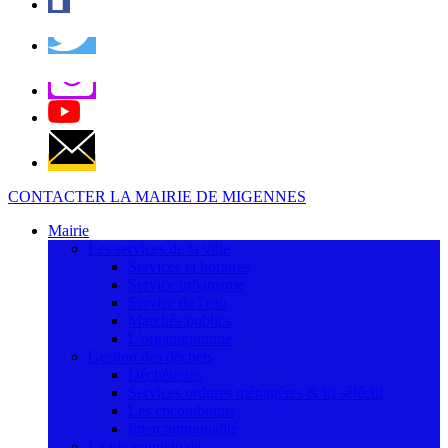
CONTACTER LA MAIRIE DE MIGENNES
Mairie
Les services de la ville
Services et horaires
Service urbanisme
Service de l'eau
Marchés publics
L'organigramme
Gestion des déchets
Déchèteries
Services ordures ménagères & tri séléctif
Les encombrants
Intercommunalité
La vie municipale