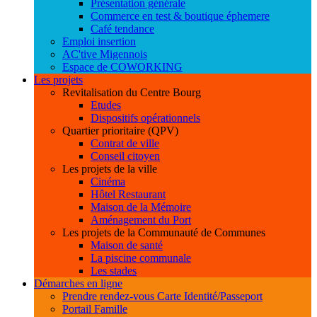
Présentation générale
Commerce en test & boutique éphemere
Café tendance
Emploi insertion
AC'tive Migennois
Espace de COWORKING
Les projets
Revitalisation du Centre Bourg
Etudes
Dispositifs opérationnels
Quartier prioritaire (QPV)
Contrat de ville
Conseil citoyen
Les projets de la ville
Cinéma
Hôtel Restaurant
Maison de la Mémoire
Aménagement du Port
Les projets de la Communauté de Communes
Maison de santé
La piscine communale
Les stades
Démarches en ligne
Prendre rendez-vous Carte Identité/Passeport
Portail Famille