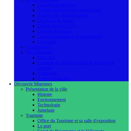
Conseils municipaux
Arrêtés réglementaires municipaux
Autres actes réglementaires
Décisions du Maire
Délibérations CCAS
Groupes Politiques
Les commissions et sa composition
Le budget
Compétences
Vos démarches
Etat Civil
Location de salle/Demande de location de
matériel
Urbanisme
Autres démarches
Découvrir Migennes
Présentation de la ville
Histoire
Environnement
Technologie
Jumelage
Tourisme
Office du Tourisme et sa salle d'exposition
Le port