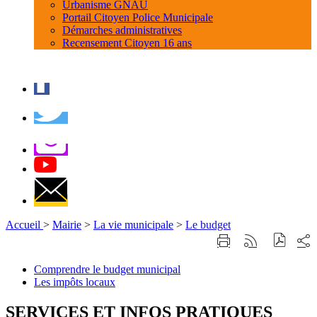
Urbanisme GNAU
Portail Citoyen Police Municipale
Démarches administratives
Recensement Citoyen 16 ans
Accueil
>
Mairie
>
La vie municipale
>
Le budget
Part
Imprimer
Générer
sur
cette
le
les
page
flux
Comprendre le budget municipal
rése
RSS
Les impôts locaux
soci
SERVICES ET INFOS PRATIQUES