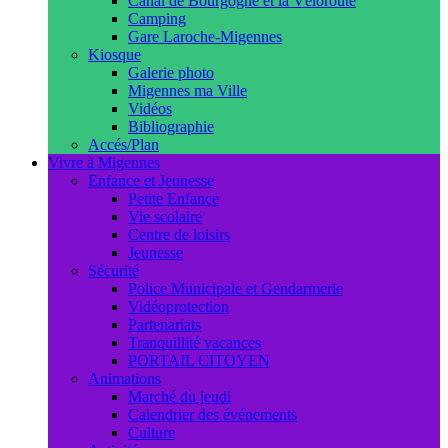
Canal de Bourgogne et la Véloroute
Camping
Gare Laroche-Migennes
Kiosque
Galerie photo
Migennes ma Ville
Vidéos
Bibliographie
Accés/Plan
Vivre à Migennes
Enfance et Jeunesse
Petite Enfance
Vie scolaire
Centre de loisirs
Jeunesse
Sécurité
Police Municipale et Gendarmerie
Vidéoprotection
Partenariats
Tranquillité vacances
PORTAIL CITOYEN
Animations
Marché du jeudi
Calendrier des événements
Culture