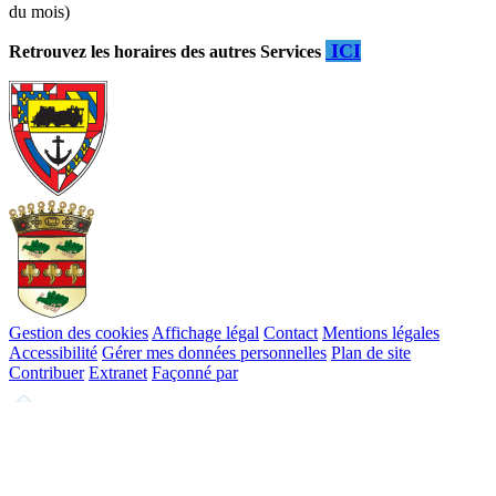
du mois)
ICI
Retrouvez les horaires des autres Services
Gestion des cookies
Affichage légal
Contact
Mentions légales
Accessibilité
Gérer mes données personnelles
Plan de site
Contribuer
Extranet
Façonné par
Remonter
en
haut
du
site