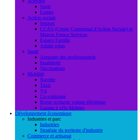
Activités
Sport
Loisirs
Action sociale
Seniors
CCAS (Centre Communal d'Action Sociale) et
Maison France Services
Espace Famille
Adulte relais
Santé
Annuaire des professionnels
Insalubrité
Vaccinations
Mobilité
Navette
Taxis
Vsl
Co-voiturage
Borne recharge voiture éléctrique
Garage à vélo Mobigo
Développement économique
Industries et parc
Industries
Stratégie du territoire d'industrie
Commerce et artisanat