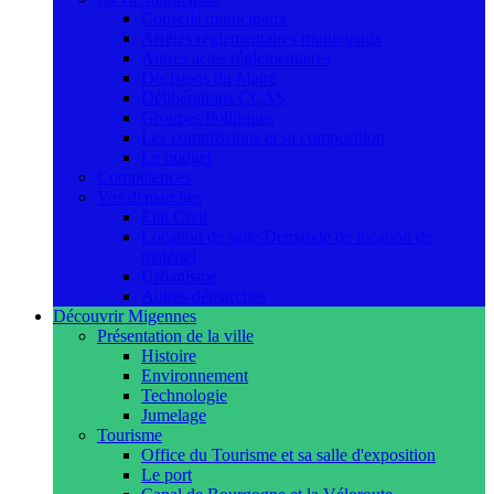
Conseils municipaux
Arrêtés réglementaires municipaux
Autres actes réglementaires
Décisions du Maire
Délibérations CCAS
Groupes Politiques
Les commissions et sa composition
Le budget
Compétences
Vos démarches
Etat Civil
Location de salle/Demande de location de
matériel
Urbanisme
Autres démarches
Découvrir Migennes
Présentation de la ville
Histoire
Environnement
Technologie
Jumelage
Tourisme
Office du Tourisme et sa salle d'exposition
Le port