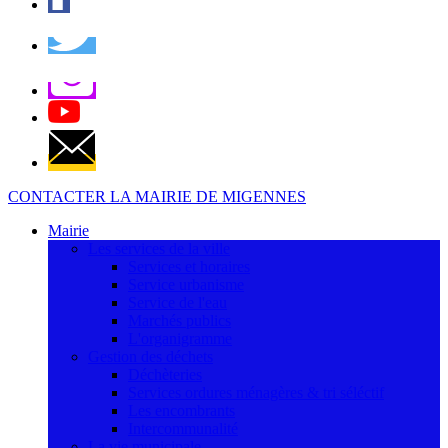
CONTACTER LA MAIRIE DE MIGENNES
Mairie
Les services de la ville
Services et horaires
Service urbanisme
Service de l'eau
Marchés publics
L'organigramme
Gestion des déchets
Déchèteries
Services ordures ménagères & tri séléctif
Les encombrants
Intercommunalité
La vie municipale