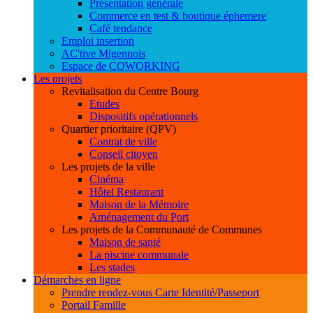
Présentation générale
Commerce en test & boutique éphemere
Café tendance
Emploi insertion
AC'tive Migennois
Espace de COWORKING
Les projets
Revitalisation du Centre Bourg
Etudes
Dispositifs opérationnels
Quartier prioritaire (QPV)
Contrat de ville
Conseil citoyen
Les projets de la ville
Cinéma
Hôtel Restaurant
Maison de la Mémoire
Aménagement du Port
Les projets de la Communauté de Communes
Maison de santé
La piscine communale
Les stades
Démarches en ligne
Prendre rendez-vous Carte Identité/Passeport
Portail Famille