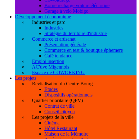
Borne recharge voiture éléctrique
Garage à vélo Mobigo
Développement économique
Industries et parc
Industries
Stratégie du territoire d'industrie
Commerce et artisanat
Présentation générale
Commerce en test & boutique éphemere
Café tendance
Emploi insertion
AC'tive Migennois
Espace de COWORKING
Les projets
Revitalisation du Centre Bourg
Etudes
Dispositifs opérationnels
Quartier prioritaire (QPV)
Contrat de ville
Conseil citoyen
Les projets de la ville
Cinéma
Hôtel Restaurant
Maison de la Mémoire