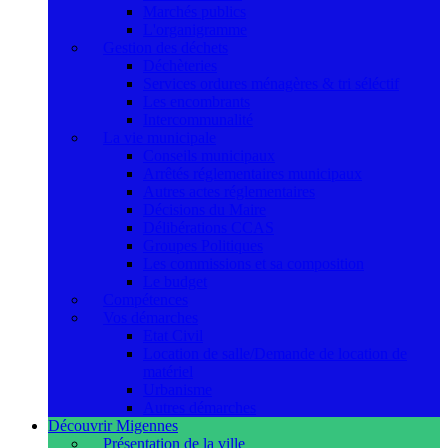
Marchés publics
L'organigramme
Gestion des déchets
Déchèteries
Services ordures ménagères & tri séléctif
Les encombrants
Intercommunalité
La vie municipale
Conseils municipaux
Arrêtés réglementaires municipaux
Autres actes réglementaires
Décisions du Maire
Délibérations CCAS
Groupes Politiques
Les commissions et sa composition
Le budget
Compétences
Vos démarches
Etat Civil
Location de salle/Demande de location de
matériel
Urbanisme
Autres démarches
Découvrir Migennes
Présentation de la ville