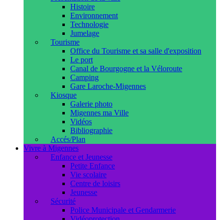
Histoire
Environnement
Technologie
Jumelage
Tourisme
Office du Tourisme et sa salle d'exposition
Le port
Canal de Bourgogne et la Véloroute
Camping
Gare Laroche-Migennes
Kiosque
Galerie photo
Migennes ma Ville
Vidéos
Bibliographie
Accés/Plan
Vivre à Migennes
Enfance et Jeunesse
Petite Enfance
Vie scolaire
Centre de loisirs
Jeunesse
Sécurité
Police Municipale et Gendarmerie
Vidéoprotection