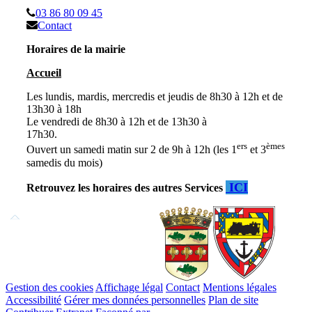
03 86 80 09 45
Contact
Horaires de la mairie
Accueil
Les lundis, mardis, mercredis et jeudis de 8h30 à 12h et de
13h30 à 18h
Le vendredi de 8h30 à 12h et de 13h30 à
17h30
ers
èmes
Ouvert un samedi matin sur 2 de 9h à 12h (les 1
et 3
samedis du mois)
ICI
Retrouvez les horaires des autres Services
Remonter
en
haut
du
site
Gestion des cookies
Affichage légal
Contact
Mentions légales
Accessibilité
Gérer mes données personnelles
Plan de site