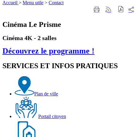
Accueil
>
Menu utile
>
Contact
Part
Imprimer
Générer
sur
cette
le
les
page
flux
Cinéma Le Prisme
rése
RSS
soci
Cinéma 4K - 2 salles
Découvrez le programme !
SERVICES ET INFOS PRATIQUES
Plan de ville
Portail citoyen