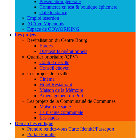
Présentation générale
Commerce en test & boutique éphemere
Café tendance
Emploi insertion
AC'tive Migennois
Espace de COWORKING
Les projets
Revitalisation du Centre Bourg
Etudes
Dispositifs opérationnels
Quartier prioritaire (QPV)
Contrat de ville
Conseil citoyen
Les projets de la ville
Cinéma
Hôtel Restaurant
Maison de la Mémoire
Aménagement du Port
Les projets de la Communauté de Communes
Maison de santé
La piscine communale
Les stades
Démarches en ligne
Prendre rendez-vous Carte Identité/Passeport
Portail Famille