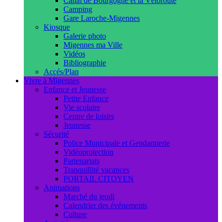
Canal de Bourgogne et la Véloroute
Camping
Gare Laroche-Migennes
Kiosque
Galerie photo
Migennes ma Ville
Vidéos
Bibliographie
Accés/Plan
Vivre à Migennes
Enfance et Jeunesse
Petite Enfance
Vie scolaire
Centre de loisirs
Jeunesse
Sécurité
Police Municipale et Gendarmerie
Vidéoprotection
Partenariats
Tranquillité vacances
PORTAIL CITOYEN
Animations
Marché du jeudi
Calendrier des événements
Culture