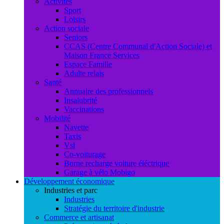
Activités
Sport
Loisirs
Action sociale
Seniors
CCAS (Centre Communal d'Action Sociale) et
Maison France Services
Espace Famille
Adulte relais
Santé
Annuaire des professionnels
Insalubrité
Vaccinations
Mobilité
Navette
Taxis
Vsl
Co-voiturage
Borne recharge voiture éléctrique
Garage à vélo Mobigo
Développement économique
Industries et parc
Industries
Stratégie du territoire d'industrie
Commerce et artisanat