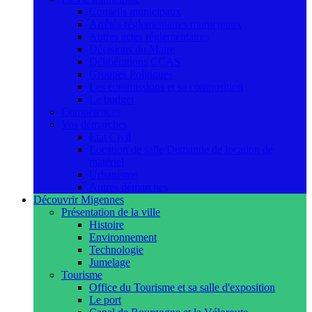
Conseils municipaux
Arrêtés réglementaires municipaux
Autres actes réglementaires
Décisions du Maire
Délibérations CCAS
Groupes Politiques
Les commissions et sa composition
Le budget
Compétences
Vos démarches
Etat Civil
Location de salle/Demande de location de
matériel
Urbanisme
Autres démarches
Découvrir Migennes
Présentation de la ville
Histoire
Environnement
Technologie
Jumelage
Tourisme
Office du Tourisme et sa salle d'exposition
Le port