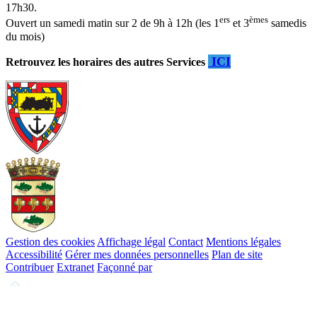
17h30.
ers
èmes
Ouvert un samedi matin sur 2 de 9h à 12h (les 1
et 3
samedis
du mois)
ICI
Retrouvez les horaires des autres Services
Gestion des cookies
Affichage légal
Contact
Mentions légales
Accessibilité
Gérer mes données personnelles
Plan de site
Contribuer
Extranet
Façonné par
Remonter
en
haut