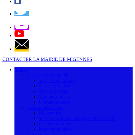
CONTACTER LA MAIRIE DE MIGENNES
Mairie
Les services de la ville
Services et horaires
Service urbanisme
Service de l'eau
Marchés publics
L'organigramme
Gestion des déchets
Déchèteries
Services ordures ménagères & tri séléctif
Les encombrants
Intercommunalité
La vie municipale