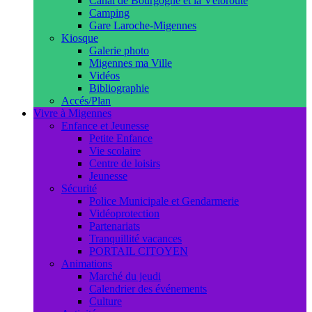
Canal de Bourgogne et la Véloroute
Camping
Gare Laroche-Migennes
Kiosque
Galerie photo
Migennes ma Ville
Vidéos
Bibliographie
Accés/Plan
Vivre à Migennes
Enfance et Jeunesse
Petite Enfance
Vie scolaire
Centre de loisirs
Jeunesse
Sécurité
Police Municipale et Gendarmerie
Vidéoprotection
Partenariats
Tranquillité vacances
PORTAIL CITOYEN
Animations
Marché du jeudi
Calendrier des événements
Culture