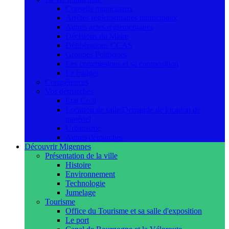
Conseils municipaux
Arrêtés réglementaires municipaux
Autres actes réglementaires
Décisions du Maire
Délibérations CCAS
Groupes Politiques
Les commissions et sa composition
Le budget
Compétences
Vos démarches
Etat Civil
Location de salle/Demande de location de
matériel
Urbanisme
Autres démarches
Découvrir Migennes
Présentation de la ville
Histoire
Environnement
Technologie
Jumelage
Tourisme
Office du Tourisme et sa salle d'exposition
Le port