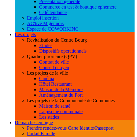
Présentation générale
Commerce en test & boutique éphemere
Café tendance
Emploi insertion
AC'tive Migennois
Espace de COWORKING
Les projets
Revitalisation du Centre Bourg
Etudes
Dispositifs opérationnels
Quartier prioritaire (QPV)
Contrat de ville
Conseil citoyen
Les projets de la ville
Cinéma
Hôtel Restaurant
Maison de la Mémoire
Aménagement du Port
Les projets de la Communauté de Communes
Maison de santé
La piscine communale
Les stades
Démarches en ligne
Prendre rendez-vous Carte Identité/Passeport
Portail Famille