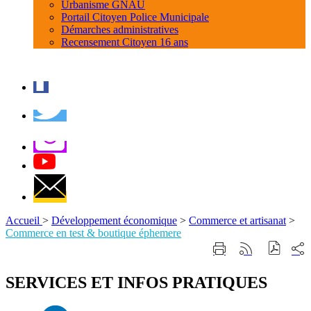
Urbanisme GNAU
Portail Citoyen Police Municipale
Démarches administratives
Recensement Citoyen 16 ans
Accueil
>
Développement économique
>
Commerce et artisanat
>
Commerce en test & boutique éphemere
Part
Imprimer
Générer
sur
cette
le
les
page
flux
SERVICES ET INFOS PRATIQUES
rése
RSS
soci