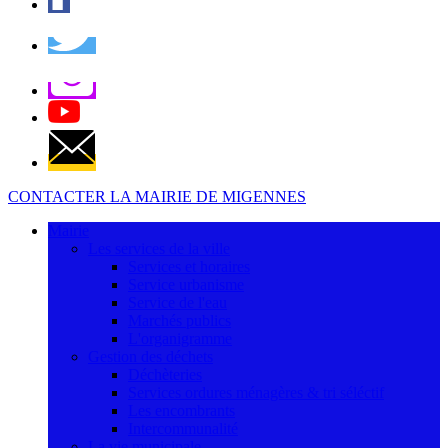
CONTACTER LA MAIRIE DE MIGENNES
Mairie
Les services de la ville
Services et horaires
Service urbanisme
Service de l'eau
Marchés publics
L'organigramme
Gestion des déchets
Déchèteries
Services ordures ménagères & tri séléctif
Les encombrants
Intercommunalité
La vie municipale