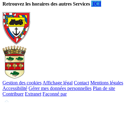
ICI
Retrouvez les horaires des autres Services
Gestion des cookies
Affichage légal
Contact
Mentions légales
Accessibilité
Gérer mes données personnelles
Plan de site
Contribuer
Extranet
Façonné par
Remonter
en
haut
du
site