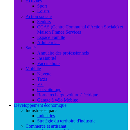
Activités
Sport
Loisirs
Action sociale
Seniors
CCAS (Centre Communal d'Action Sociale) et
Maison France Services
Espace Famille
Adulte relais
Santé
Annuaire des professionnels
Insalubrité
Vaccinations
Mobilité
Navette
Taxis
Vsl
Co-voiturage
Borne recharge voiture éléctrique
Garage à vélo Mobigo
Développement économique
Industries et parc
Industries
Stratégie du territoire d'industrie
Commerce et artisanat