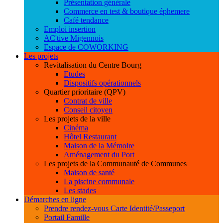
Présentation générale
Commerce en test & boutique éphemere
Café tendance
Emploi insertion
AC'tive Migennois
Espace de COWORKING
Les projets
Revitalisation du Centre Bourg
Etudes
Dispositifs opérationnels
Quartier prioritaire (QPV)
Contrat de ville
Conseil citoyen
Les projets de la ville
Cinéma
Hôtel Restaurant
Maison de la Mémoire
Aménagement du Port
Les projets de la Communauté de Communes
Maison de santé
La piscine communale
Les stades
Démarches en ligne
Prendre rendez-vous Carte Identité/Passeport
Portail Famille