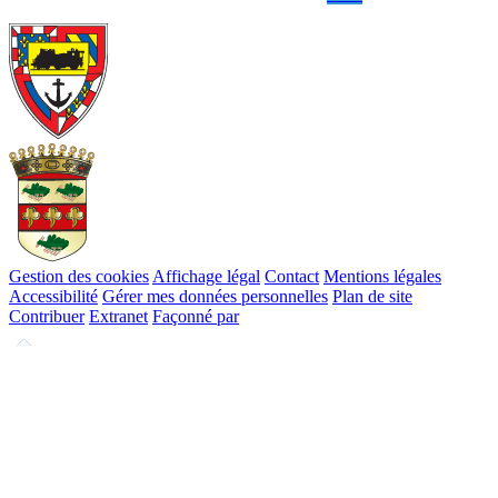
Gestion des cookies
Affichage légal
Contact
Mentions légales
Accessibilité
Gérer mes données personnelles
Plan de site
Contribuer
Extranet
Façonné par
Remonter
en
haut
du
site