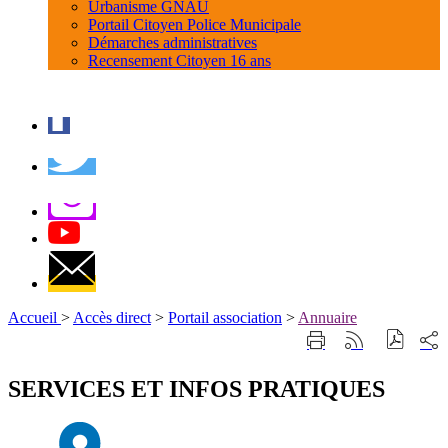
Urbanisme GNAU
Portail Citoyen Police Municipale
Démarches administratives
Recensement Citoyen 16 ans
Accueil
>
Accès direct
>
Portail association
>
Annuaire
Part
Imprimer
Générer
sur
cette
le
les
page
flux
SERVICES ET INFOS PRATIQUES
rése
RSS
soci