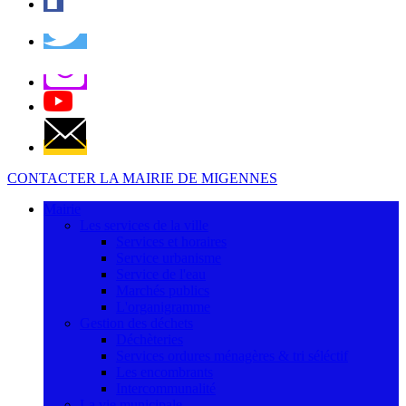
CONTACTER LA MAIRIE DE MIGENNES
Mairie
Les services de la ville
Services et horaires
Service urbanisme
Service de l'eau
Marchés publics
L'organigramme
Gestion des déchets
Déchèteries
Services ordures ménagères & tri séléctif
Les encombrants
Intercommunalité
La vie municipale