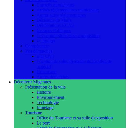
Conseils municipaux
Arrêtés réglementaires municipaux
Autres actes réglementaires
Décisions du Maire
Délibérations CCAS
Groupes Politiques
Les commissions et sa composition
Le budget
Compétences
Vos démarches
Etat Civil
Location de salle/Demande de location de
matériel
Urbanisme
Autres démarches
Découvrir Migennes
Présentation de la ville
Histoire
Environnement
Technologie
Jumelage
Tourisme
Office du Tourisme et sa salle d'exposition
Le port