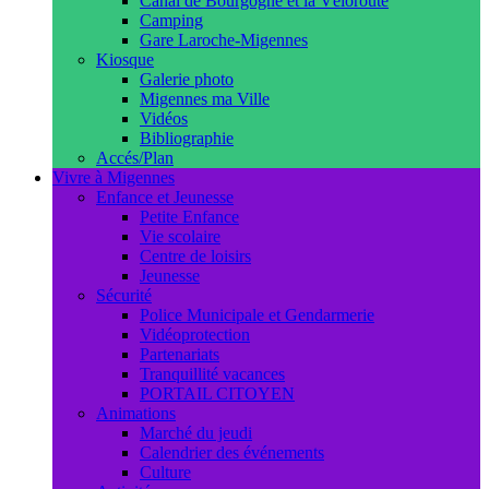
Canal de Bourgogne et la Véloroute
Camping
Gare Laroche-Migennes
Kiosque
Galerie photo
Migennes ma Ville
Vidéos
Bibliographie
Accés/Plan
Vivre à Migennes
Enfance et Jeunesse
Petite Enfance
Vie scolaire
Centre de loisirs
Jeunesse
Sécurité
Police Municipale et Gendarmerie
Vidéoprotection
Partenariats
Tranquillité vacances
PORTAIL CITOYEN
Animations
Marché du jeudi
Calendrier des événements
Culture