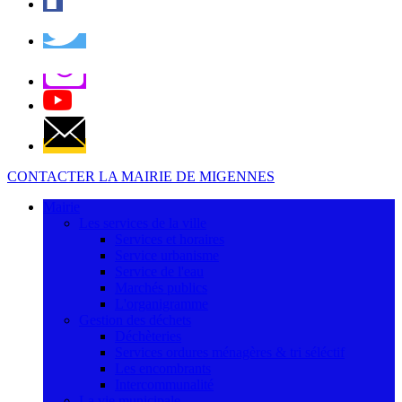
CONTACTER LA MAIRIE DE MIGENNES
Mairie
Les services de la ville
Services et horaires
Service urbanisme
Service de l'eau
Marchés publics
L'organigramme
Gestion des déchets
Déchèteries
Services ordures ménagères & tri séléctif
Les encombrants
Intercommunalité
La vie municipale