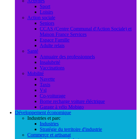
Activités
Sport
Loisirs
Action sociale
Seniors
CCAS (Centre Communal d'Action Sociale) et
Maison France Services
Espace Famille
Adulte relais
Santé
Annuaire des professionnels
Insalubrité
Vaccinations
Mobilité
Navette
Taxis
Vsl
Co-voiturage
Borne recharge voiture éléctrique
Garage à vélo Mobigo
Développement économique
Industries et parc
Industries
Stratégie du territoire d'industrie
Commerce et artisanat