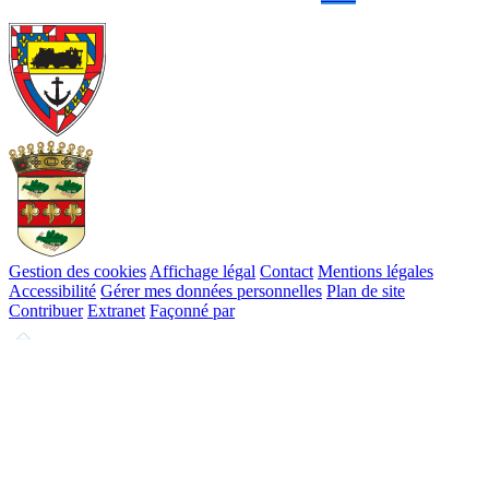
Gestion des cookies
Affichage légal
Contact
Mentions légales
Accessibilité
Gérer mes données personnelles
Plan de site
Contribuer
Extranet
Façonné par
Remonter
en
haut
du
site