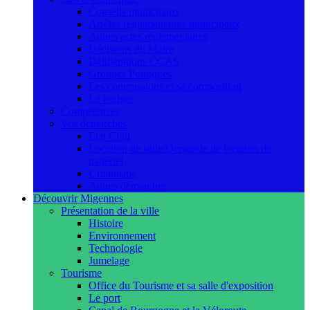
Conseils municipaux
Arrêtés réglementaires municipaux
Autres actes réglementaires
Décisions du Maire
Délibérations CCAS
Groupes Politiques
Les commissions et sa composition
Le budget
Compétences
Vos démarches
Etat Civil
Location de salle/Demande de location de
matériel
Urbanisme
Autres démarches
Découvrir Migennes
Présentation de la ville
Histoire
Environnement
Technologie
Jumelage
Tourisme
Office du Tourisme et sa salle d'exposition
Le port