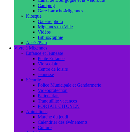
Canal de Bourgogne et la Véloroute
Camping
Gare Laroche-Migennes
Kiosque
Galerie photo
Migennes ma Ville
Vidéos
Bibliographie
Accés/Plan
Vivre à Migennes
Enfance et Jeunesse
Petite Enfance
Vie scolaire
Centre de loisirs
Jeunesse
Sécurité
Police Municipale et Gendarmerie
Vidéoprotection
Partenariats
Tranquillité vacances
PORTAIL CITOYEN
Animations
Marché du jeudi
Calendrier des événements
Culture