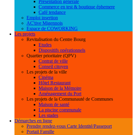
Présentation générale
Commerce en test & boutique éphemere
Café tendance
Emploi insertion
AC'tive Migennois
Espace de COWORKING
Les projets
Revitalisation du Centre Bourg
Etudes
Dispositifs opérationnels
Quartier prioritaire (QPV)
Contrat de ville
Conseil citoyen
Les projets de la ville
Cinéma
Hôtel Restaurant
Maison de la Mémoire
Aménagement du Port
Les projets de la Communauté de Communes
Maison de santé
La piscine communale
Les stades
Démarches en ligne
Prendre rendez-vous Carte Identité/Passeport
Portail Famille