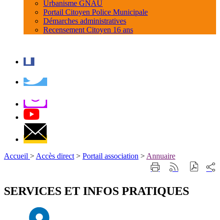
Urbanisme GNAU
Portail Citoyen Police Municipale
Démarches administratives
Recensement Citoyen 16 ans
Accueil
>
Accès direct
>
Portail association
>
Annuaire
Part
Imprimer
Générer
sur
cette
le
les
page
flux
SERVICES ET INFOS PRATIQUES
rése
RSS
soci