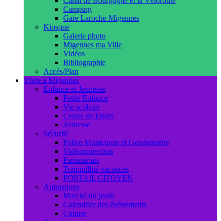
Canal de Bourgogne et la Véloroute
Camping
Gare Laroche-Migennes
Kiosque
Galerie photo
Migennes ma Ville
Vidéos
Bibliographie
Accés/Plan
Vivre à Migennes
Enfance et Jeunesse
Petite Enfance
Vie scolaire
Centre de loisirs
Jeunesse
Sécurité
Police Municipale et Gendarmerie
Vidéoprotection
Partenariats
Tranquillité vacances
PORTAIL CITOYEN
Animations
Marché du jeudi
Calendrier des événements
Culture