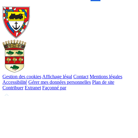
Gestion des cookies
Affichage légal
Contact
Mentions légales
Accessibilité
Gérer mes données personnelles
Plan de site
Contribuer
Extranet
Façonné par
Remonter
en
haut
du
site