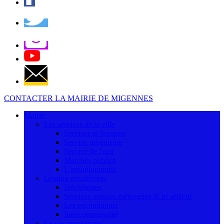
CONTACTER LA MAIRIE DE MIGENNES
Mairie
Les services de la ville
Services et horaires
Service urbanisme
Service de l'eau
Marchés publics
L'organigramme
Gestion des déchets
Déchèteries
Services ordures ménagères & tri séléctif
Les encombrants
Intercommunalité
La vie municipale