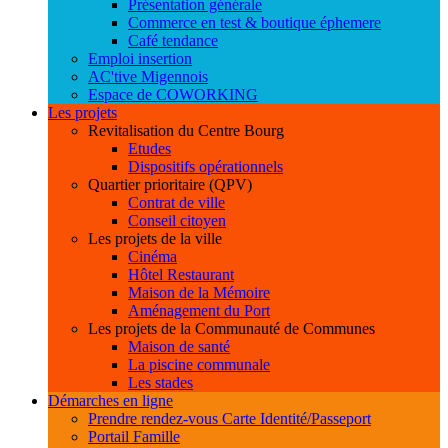
Présentation générale
Commerce en test & boutique éphemere
Café tendance
Emploi insertion
AC'tive Migennois
Espace de COWORKING
Les projets
Revitalisation du Centre Bourg
Etudes
Dispositifs opérationnels
Quartier prioritaire (QPV)
Contrat de ville
Conseil citoyen
Les projets de la ville
Cinéma
Hôtel Restaurant
Maison de la Mémoire
Aménagement du Port
Les projets de la Communauté de Communes
Maison de santé
La piscine communale
Les stades
Démarches en ligne
Prendre rendez-vous Carte Identité/Passeport
Portail Famille