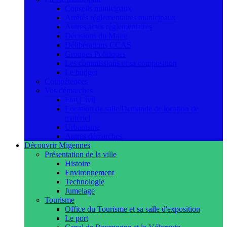
Conseils municipaux
Arrêtés réglementaires municipaux
Autres actes réglementaires
Décisions du Maire
Délibérations CCAS
Groupes Politiques
Les commissions et sa composition
Le budget
Compétences
Vos démarches
Etat Civil
Location de salle/Demande de location de
matériel
Urbanisme
Autres démarches
Découvrir Migennes
Présentation de la ville
Histoire
Environnement
Technologie
Jumelage
Tourisme
Office du Tourisme et sa salle d'exposition
Le port