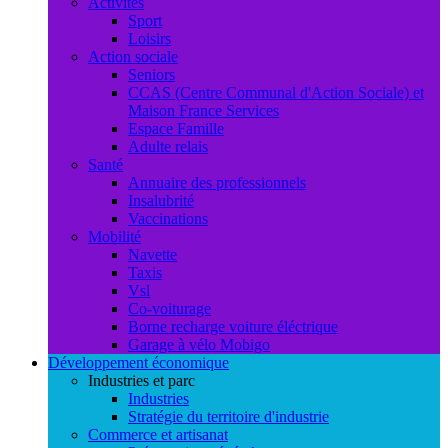
Activités
Sport
Loisirs
Action sociale
Seniors
CCAS (Centre Communal d'Action Sociale) et
Maison France Services
Espace Famille
Adulte relais
Santé
Annuaire des professionnels
Insalubrité
Vaccinations
Mobilité
Navette
Taxis
Vsl
Co-voiturage
Borne recharge voiture éléctrique
Garage à vélo Mobigo
Développement économique
Industries et parc
Industries
Stratégie du territoire d'industrie
Commerce et artisanat