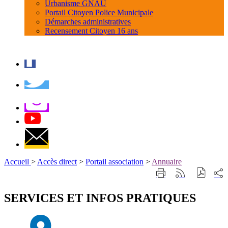
Urbanisme GNAU
Portail Citoyen Police Municipale
Démarches administratives
Recensement Citoyen 16 ans
Accueil
>
Accès direct
>
Portail association
>
Annuaire
Part
Imprimer
Générer
sur
cette
le
les
page
flux
SERVICES ET INFOS PRATIQUES
rése
RSS
soci