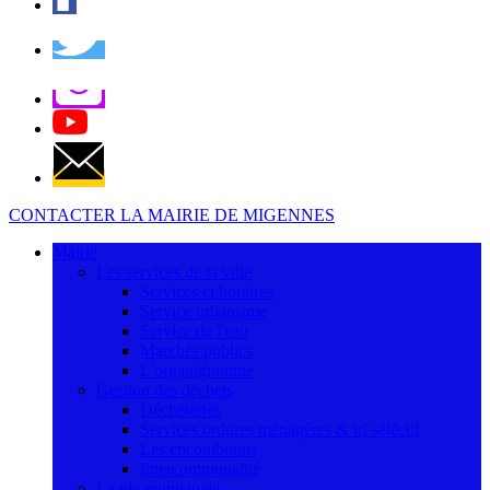
CONTACTER LA MAIRIE DE MIGENNES
Mairie
Les services de la ville
Services et horaires
Service urbanisme
Service de l'eau
Marchés publics
L'organigramme
Gestion des déchets
Déchèteries
Services ordures ménagères & tri séléctif
Les encombrants
Intercommunalité
La vie municipale