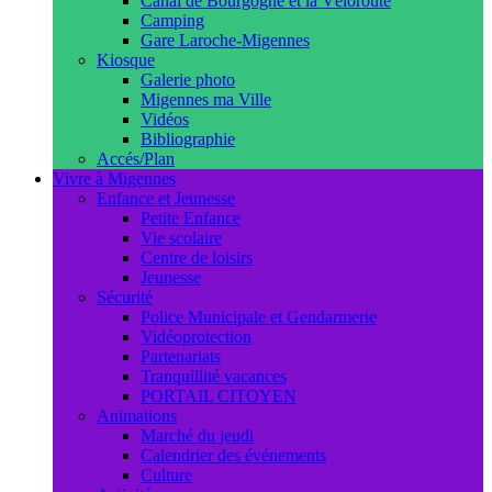
Canal de Bourgogne et la Véloroute
Camping
Gare Laroche-Migennes
Kiosque
Galerie photo
Migennes ma Ville
Vidéos
Bibliographie
Accés/Plan
Vivre à Migennes
Enfance et Jeunesse
Petite Enfance
Vie scolaire
Centre de loisirs
Jeunesse
Sécurité
Police Municipale et Gendarmerie
Vidéoprotection
Partenariats
Tranquillité vacances
PORTAIL CITOYEN
Animations
Marché du jeudi
Calendrier des événements
Culture