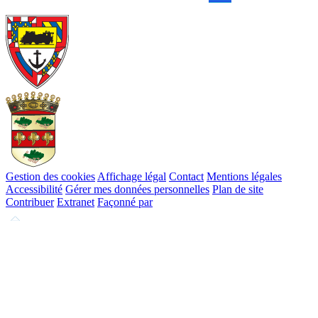
Gestion des cookies
Affichage légal
Contact
Mentions légales
Accessibilité
Gérer mes données personnelles
Plan de site
Contribuer
Extranet
Façonné par
Remonter
en
haut
du
site