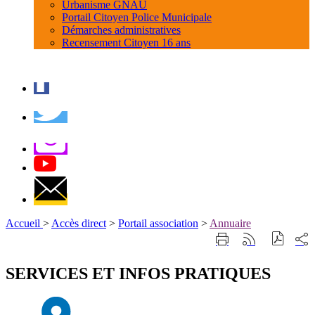
Urbanisme GNAU
Portail Citoyen Police Municipale
Démarches administratives
Recensement Citoyen 16 ans
Accueil
>
Accès direct
>
Portail association
>
Annuaire
Part
Imprimer
Générer
sur
cette
le
les
page
flux
SERVICES ET INFOS PRATIQUES
rése
RSS
soci