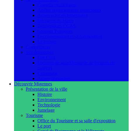
Conseils municipaux
Arrêtés réglementaires municipaux
Autres actes réglementaires
Décisions du Maire
Délibérations CCAS
Groupes Politiques
Les commissions et sa composition
Le budget
Compétences
Vos démarches
Etat Civil
Location de salle/Demande de location de
matériel
Urbanisme
Autres démarches
Découvrir Migennes
Présentation de la ville
Histoire
Environnement
Technologie
Jumelage
Tourisme
Office du Tourisme et sa salle d'exposition
Le port