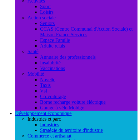
Activités
Sport
Loisirs
Action sociale
Seniors
CCAS (Centre Communal d'Action Sociale) et
Maison France Services
Espace Famille
Adulte relais
Santé
Annuaire des professionnels
Insalubrité
Vaccinations
Mobilité
Navette
Taxis
Vsl
Co-voiturage
Borne recharge voiture éléctrique
Garage à vélo Mobigo
Développement économique
Industries et parc
Industries
Stratégie du territoire d'industrie
Commerce et artisanat