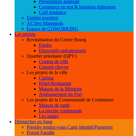
Présentation générale
Commerce en test & boutique éphemere
Café tendance
Emploi insertion
AC'tive Migennois
Espace de COWORKING
Les projets
Revitalisation du Centre Bourg
Etudes
Dispositifs opérationnels
Quartier prioritaire (QPV)
Contrat de ville
Conseil citoyen
Les projets de la ville
Cinéma
Hôtel Restaurant
Maison de la Mémoire
Aménagement du Port
Les projets de la Communauté de Communes
Maison de santé
La piscine communale
Les stades
Démarches en ligne
Prendre rendez-vous Carte Identité/Passeport
Portail Famille